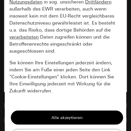
Nutzungsdaten
in sog. unsicheren
Drittländern
außerhalb des EWR verarbeiten, auch wenn
insoweit kein mit dem EU-Recht vergleichbares
Datenschutzniveau gewährleistet ist. Es besteht
u.a. das Risiko, dass dortige Behörden auf die
verarbeiteten
Daten zugreifen können und die
Betroffenenrechte eingeschränkt oder
ausgeschlossen sind.
Sie können Ihre Einstellungen jederzeit ändern,
indem Sie am Fuße einer jeden Seite den Link
"Cookie-Einstellungen" klicken. Dort können Sie
Ihre Einwilligung jederzeit mit Wirkung für die
Zukunft widerrufen.
Zur Mediadatenbank
Essenziell
Alle Cookies, die wir benötigen um Ihnen die
Artikel vergleichen
Seite anzeigen zu können.