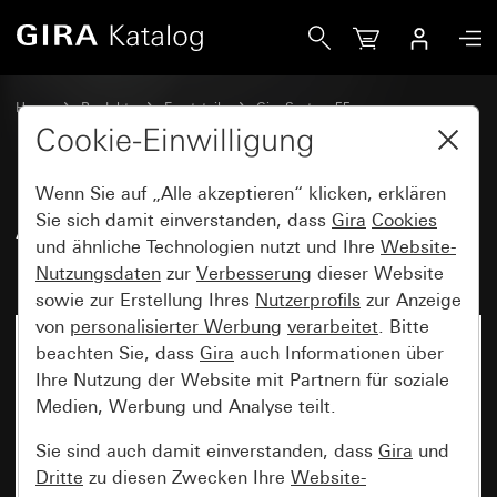
Gira Alt - Wippe für Tast-Kontrollschalter
Home
Produkte
Ersatzteile
Gira System 55
Schalten und Tasten
Cookie-Einwilligung
Wenn Sie auf „Alle akzeptieren“ klicken, erklären
Alt - Wippe für Tast-
Sie sich damit einverstanden, dass
Gira
Cookies
und ähnliche Technologien nutzt und Ihre
Website-
Kontrollschalter
Nutzungsdaten
zur
Verbesserung
dieser Website
sowie zur Erstellung Ihres
Nutzerprofils
zur Anzeige
von
personalisierter Werbung
verarbeitet
. Bitte
beachten Sie, dass
Gira
auch Informationen über
Ihre Nutzung der Website mit Partnern für soziale
Medien, Werbung und Analyse teilt.
Sie sind auch damit einverstanden, dass
Gira
und
Dritte
zu diesen Zwecken Ihre
Website-