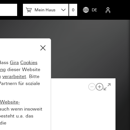
Mein Haus
0
DE
iometer
 dass
Gira
Cookies
ung
dieser Website
g
verarbeitet
. Bitte
rtnern für soziale
Website-
auch wenn insoweit
esteht u.a. das
die