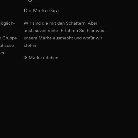
Die Marke Gira
öglich­
Wir sind die mit den Schaltern. Aber
e unter
auch soviel mehr. Erfahren Sie hier was
er Gruppe
unsere Marke aus­macht und wofür wir
zuhause
stehen.
nen
Marke erleben
 Kopie zu erfragen
 Kopie zu erfragen
onen zur Schaltung
uf der Website, vom
Referrer-URL sowie
site, vom Nutzer
hs auf der