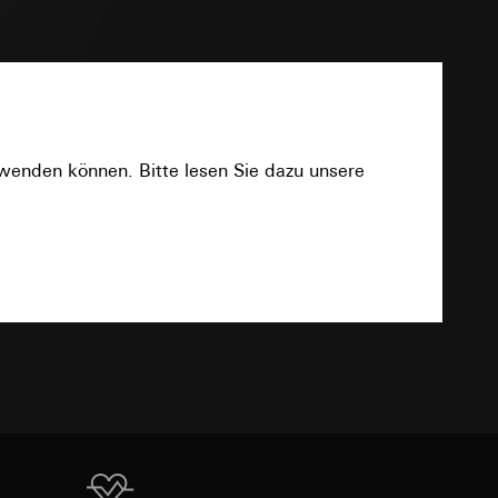
sung
sucht, Datum und
andort
PDF
r, Endgerät
e unter
rwenden können. Bitte lesen Sie dazu unsere
Download
 Kopie zu erfragen
 Kopie zu erfragen
r Informationen und
TXT
erung
sung
sucht, Datum und
andort
Download