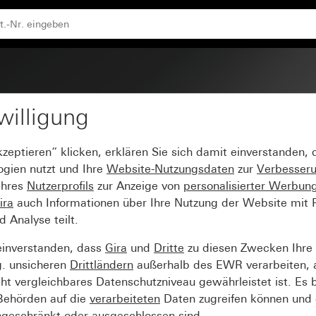
willigung
d elektronisches Potent
kzeptieren“ klicken, erklären Sie sich damit einverstanden,
ogien nutzt und Ihre
Website-Nutzungsdaten
zur
Verbesser
Ihres
Nutzerprofils
zur Anzeige von
personalisierter Werbun
ira
auch Informationen über Ihre Nutzung der Website mit Pa
Analyse teilt.
einverstanden, dass
Gira
und
Dritte
zu diesen Zwecken Ihre
g. unsicheren
Drittländern
außerhalb des EWR verarbeiten, 
t vergleichbares Datenschutzniveau gewährleistet ist. Es b
 Behörden auf die
verarbeiteten
Daten zugreifen können und 
ngeschränkt oder ausgeschlossen sind.