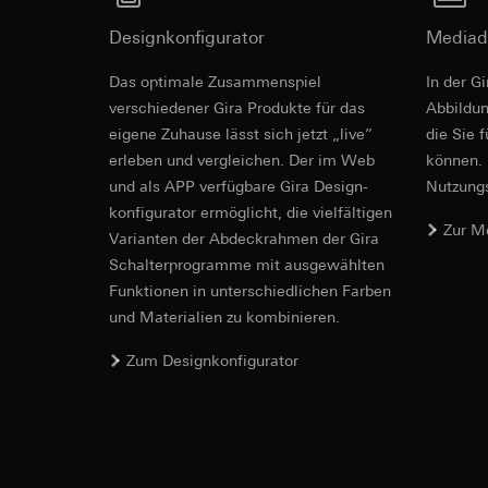
Empfänger:
interne
Rechtsgrundlage und
Drittlandübermittlu
Empfänger:
Designkonfigurator
Mediad
Einsatz des Dien
Lebensdauer des C
interne Abteilun
Folgeverarbeitun
Das optimale Zusammenspiel
Google Ireland L
In der G
Empfänger:
Informationen da
verschiedener Gira Produkte für das
Ab­bild­
interne Abteilun
https://business.
eigene Zuhause lässt sich jetzt „live”
die Sie 
Pinterest, Inc. (
erleben und vergleichen. Der im Web
können. 
Drittlandübermittlu
Drittlandübermittlu
und als APP verfügbare Gira Design­
Drittland: USA
Nutzungs­
Drittland: USA
Angemessenheits
konfigurator ermög­licht, die vielfältigen
Angemessenheits
Zur M
bei
Gira Giersi
Vari­an­ten der Abdeck­rahmen der Gira
bei
Gira Giersi
Schalter­programme mit ausge­wählten
Lebensdauer des C
Lebensdauer des C
Funkti­onen in unterschiedlichen Farben
Vimeo
und Materialien zu kombinieren.
LinkedIn Ins
Datenverarbeitung
Zum Designkonfigurator
Datenverarbeitung
Kategorien person
bedarfsgerechter W
Privatkundenseit
Kategorien person
Nutzer getätig
Zeitstempel
Geschäftskunden
Rechtsgrundlage und
getätigte Mausb
Einsatz des Dien