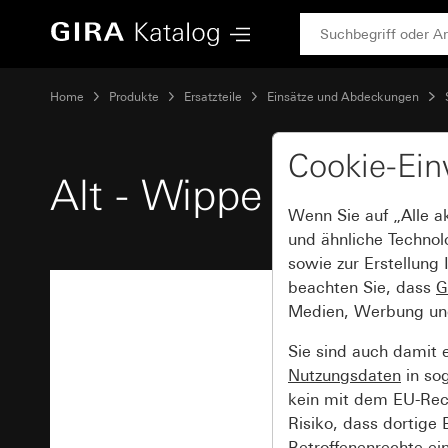
Gira Alt - Wippe 2fach mit Kontrollfenster für Wipp-Kontroll
Home
Produkte
Ersatzteile
Einsätze und Abdeckungen
Cookie-Ein
Alt - Wippe 2fach mit
Wenn Sie auf „Alle a
und ähnliche Technol
sowie zur Erstellung 
beachten Sie, dass
G
Medien, Werbung und 
Sie sind auch damit 
Nutzungsdaten
in so
kein mit dem EU-Rech
Risiko, dass dortige
Betroffenenrechte ei