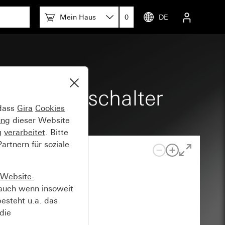
Mein Haus
0
DE
p-Kontrollschalter
 dass
Gira
Cookies
ung
dieser Website
g
verarbeitet
. Bitte
rtnern für soziale
Website-
auch wenn insoweit
esteht u.a. das
die