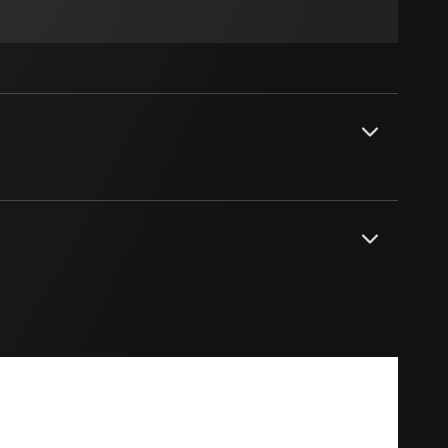
sung
sucht, Datum und
andort
r, Endgerät
e unter
 Kopie zu erfragen
 Kopie zu erfragen
r Informationen und
erung
PDF
sung
sucht, Datum und
andort