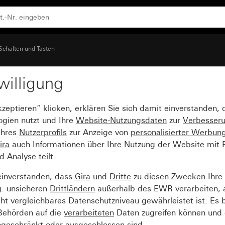
schalter
Schalten und Tasten
willigung
 Kontrollfenster für Wip
kzeptieren“ klicken, erklären Sie sich damit einverstanden,
ogien nutzt und Ihre
Website-Nutzungsdaten
zur
Verbesser
Ihres
Nutzerprofils
zur Anzeige von
personalisierter Werbun
ira
auch Informationen über Ihre Nutzung der Website mit Pa
Analyse teilt.
einverstanden, dass
Gira
und
Dritte
zu diesen Zwecken Ihre
g. unsicheren
Drittländern
außerhalb des EWR verarbeiten, 
t vergleichbares Datenschutzniveau gewährleistet ist. Es b
 Behörden auf die
verarbeiteten
Daten zugreifen können und 
ngeschränkt oder ausgeschlossen sind.