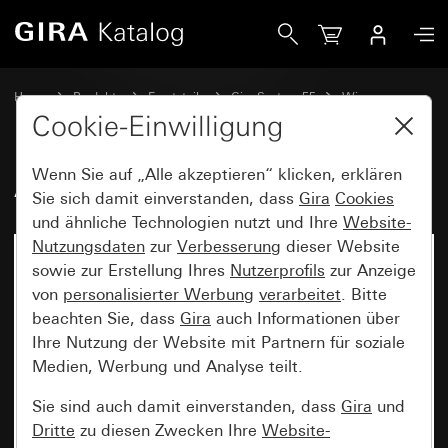
Gira Alt - Wippe
Home
Produkte
Ersatzteile
Gira System 55
Wippen
Cookie-Einwilligung
Wenn Sie auf „Alle akzeptieren“ klicken, erklären
Alt - Wippe
Sie sich damit einverstanden, dass
Gira
Cookies
und ähnliche Technologien nutzt und Ihre
Website-
Nutzungsdaten
zur
Verbesserung
dieser Website
sowie zur Erstellung Ihres
Nutzerprofils
zur Anzeige
von
personalisierter Werbung
verarbeitet
. Bitte
beachten Sie, dass
Gira
auch Informationen über
Ihre Nutzung der Website mit Partnern für soziale
Medien, Werbung und Analyse teilt.
Sie sind auch damit einverstanden, dass
Gira
und
Dritte
zu diesen Zwecken Ihre
Website-