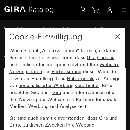
Gira Alt - Wippe 2fach
Home
Produkte
Ersatzteile
Gira System 55
Wippen
Cookie-Einwilligung
Wenn Sie auf „Alle akzeptieren“ klicken, erklären
Alt - Wippe 2fach
Sie sich damit einverstanden, dass
Gira
Cookies
und ähnliche Technologien nutzt und Ihre
Website-
Nutzungsdaten
zur
Verbesserung
dieser Website
sowie zur Erstellung Ihres
Nutzerprofils
zur Anzeige
von
personalisierter Werbung
verarbeitet
. Bitte
beachten Sie, dass
Gira
auch Informationen über
Ihre Nutzung der Website mit Partnern für soziale
Medien, Werbung und Analyse teilt.
Sie sind auch damit einverstanden, dass
Gira
und
Dritte
zu diesen Zwecken Ihre
Website-