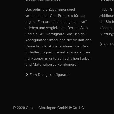
betreffenden We
Folgeverarbeitun
Revit Datei 
Rechtsgrundlage und
Das optimale Zusammenspiel
In der G
Empfänger:
Einsatz des Dien
verschiedener Gira Produkte für das
Ab­bild­
interne Abteilun
Folgeverarbeitun
eigene Zuhause lässt sich jetzt „live”
die Sie 
LinkedIn Irelan
erleben und vergleichen. Der im Web
Empfänger:
können. 
Vimeo,
Drittlandübermittlu
Drittlandübermittlu
und als APP verfügbare Gira Design­
Nutzungs­
die Übermittlung Ih
Drittland: USA
konfigurator ermög­licht, die vielfältigen
Datenschutzerklärun
Zur M
Angemessenheits
Vari­an­ten der Abdeck­rahmen der Gira
Lebensdauer des C
bei
Gira Giersi
Schalter­programme mit ausge­wählten
Lebensdauer des C
Funkti­onen in unterschiedlichen Farben
Google Ads (
und Materialien zu kombinieren.
IFC Datei fü
Datenverarbeitung
Hotjar
verwendet Daten, u
Zum Designkonfigurator
Datenverarbeitung
Suchergebnissen un
Dies ermöglicht zus
zu messen.
scrollen und wie si
Kategorien person
Kategorien person
Uhrzeit des Besuchs
Rechtsgrundlage und
Rechtsgrundlage und
Einsatz des Dien
Einsatz des Dien
© 2026 Gira — Giersiepen GmbH & Co. KG
Folgeverarbeitun
Folgeverarbeitun