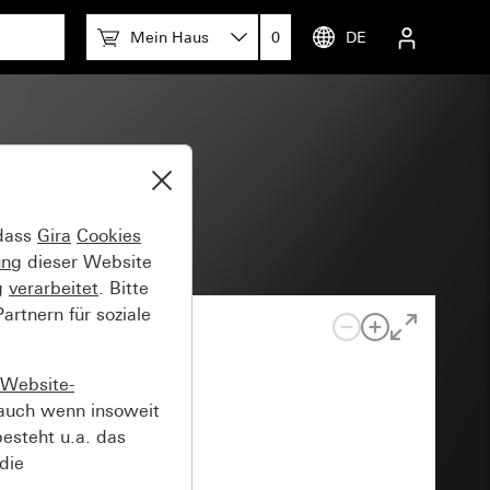
Mein Haus
0
DE
 dass
Gira
Cookies
ung
dieser Website
g
verarbeitet
. Bitte
rtnern für soziale
Website-
auch wenn insoweit
esteht u.a. das
die