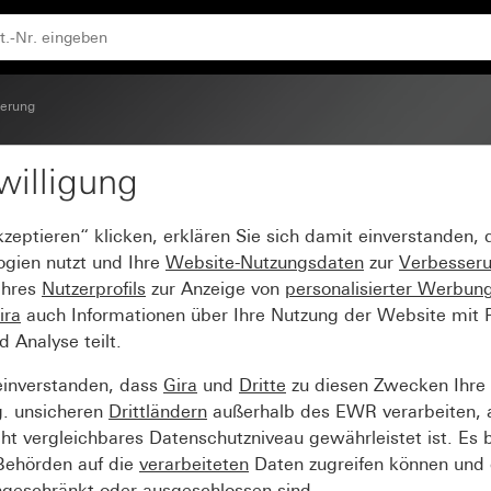
uerung
willigung
t Pfeilsymbol
kzeptieren“ klicken, erklären Sie sich damit einverstanden,
ogien nutzt und Ihre
Website-Nutzungsdaten
zur
Verbesser
Ihres
Nutzerprofils
zur Anzeige von
personalisierter Werbun
ira
auch Informationen über Ihre Nutzung der Website mit Pa
Analyse teilt.
einverstanden, dass
Gira
und
Dritte
zu diesen Zwecken Ihre
g. unsicheren
Drittländern
außerhalb des EWR verarbeiten, 
t vergleichbares Datenschutzniveau gewährleistet ist. Es b
 Behörden auf die
verarbeiteten
Daten zugreifen können und 
ngeschränkt oder ausgeschlossen sind.