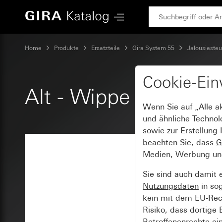
Gira Alt - Wippe 2fach mit Pfeilsymbol
Home
Produkte
Ersatzteile
Gira System 55
Jalousieste
Cookie-Ein
Alt - Wippe 2fach mi
Wenn Sie auf „Alle a
und ähnliche Technol
sowie zur Erstellung 
beachten Sie, dass
G
Medien, Werbung und 
Sie sind auch damit 
Nutzungsdaten
in so
kein mit dem EU-Rech
Risiko, dass dortige
Betroffenenrechte ei