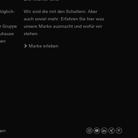
öglich­
Wir sind die mit den Schaltern. Aber
Art.-Nr. 029401
auch soviel mehr. Erfahren Sie hier was
er Gruppe
unsere Marke aus­macht und wofür wir
RFA
, 476 KB
zuhause
stehen.
er. Im Hinblick auf
nen
n wir auf deren
Marke erleben
 Kopie zu erfragen
Download
sung. Google Ads
Art.-Nr. 029401
formen, in
ärmebild erstellen.
von Werbekampagnen
, wie tief sie
IFC
, 15.2 KB
sucht, Datum und
andort
gen
Download