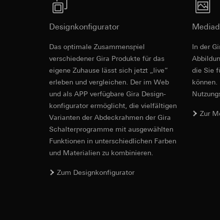
Empfänger:
Empfänger:
interne Abteilun
interne Abteilun
Designkonfigurator
Mediad
Hotjar Ltd.
Google Ireland L
Revit Datei 
Informationen da
Das optimale Zusammenspiel
In der G
Drittlandübermittlu
https://business.
verschiedener Gira Produkte für das
Lebensdauer des C
Ab­bild­
Drittlandübermittlu
eigene Zuhause lässt sich jetzt „live”
die Sie 
YouTube
Drittland: USA
erleben und vergleichen. Der im Web
können. 
Angemessenheits
und als APP verfügbare Gira Design­
Nutzungs­
Datenverarbeitung
bei
Gira Giersi
konfigurator ermög­licht, die vielfältigen
Kategorien person
Zur M
Lebensdauer des C
Vari­an­ten der Abdeck­rahmen der Gira
Rechtsgrundlage und
Schalter­programme mit ausge­wählten
Einsatz des Dien
TikTok-Pixel
Funkti­onen in unterschiedlichen Farben
Folgeverarbeitun
und Materialien zu kombinieren.
Datenverarbeitung
Empfänger:
IFC Datei fü
Auswertung der
Google Ireland L
Zum Designkonfigurator
Durch das Tracki
Informationen da
digitalisiert un
https://business.
können zielgeric
Drittlandübermittlu
erhöhte Aufmerk
Drittland: USA
Kundenzufriedenh