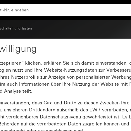
Schalten und Tasten
willigung
ol Klingel
kzeptieren“ klicken, erklären Sie sich damit einverstanden,
ogien nutzt und Ihre
Website-Nutzungsdaten
zur
Verbesser
Ihres
Nutzerprofils
zur Anzeige von
personalisierter Werbun
ira
auch Informationen über Ihre Nutzung der Website mit Pa
Analyse teilt.
einverstanden, dass
Gira
und
Dritte
zu diesen Zwecken Ihre
g. unsicheren
Drittländern
außerhalb des EWR verarbeiten, 
t vergleichbares Datenschutzniveau gewährleistet ist. Es b
 Behörden auf die
verarbeiteten
Daten zugreifen können und 
ngeschränkt oder ausgeschlossen sind.