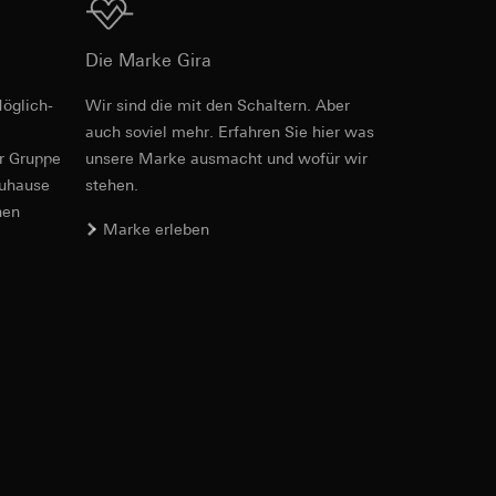
Download
Die Marke Gira
e unter
öglich­
Wir sind die mit den Schaltern. Aber
Art.-Nr. 028627
auch soviel mehr. Erfahren Sie hier was
er Gruppe
unsere Marke aus­macht und wofür wir
RFA
, 476 KB
zuhause
stehen.
 Kopie zu erfragen
nen
Marke erleben
hte Internetseite
Download
Art.-Nr. 028627
triebsprozesse
e unter
ite-Besuchern,
IFC
, 15.2 KB
. Durch eine
 erhöhte