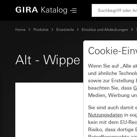
Gira Alt - Wippe mit Symbol Klingel
Home
Produkte
Ersatzteile
Einsätze und Abdeckungen
Cookie-Ein
Alt - Wippe mit Symb
Wenn Sie auf „Alle a
und ähnliche Technol
sowie zur Erstellung 
beachten Sie, dass
G
Medien, Werbung und 
Sie sind auch damit 
Nutzungsdaten
in so
kein mit dem EU-Rech
Risiko, dass dortige
Betroffenenrechte ei