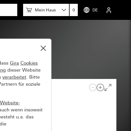
Mein Haus
0
DE
 dass
Gira
Cookies
ung
dieser Website
g
verarbeitet
. Bitte
rtnern für soziale
Website-
auch wenn insoweit
esteht u.a. das
die