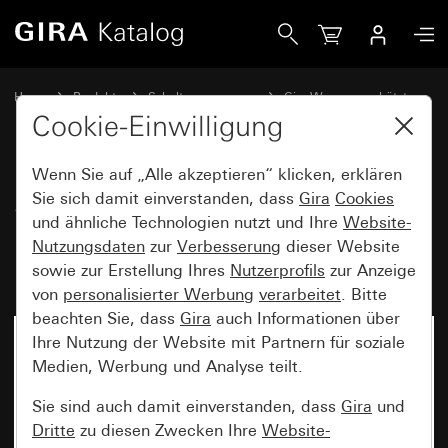
Gira System 3000 Bewegungsmelderaufsatz 2,20 m Komfor
Home
Produkte
Schalterprogramme
Gira Wassergeschützt
Wassergeschützt Unterputz IP44 Gira TX_44
Cookie-Einwilligung
Wenn Sie auf „Alle akzeptieren“ klicken, erklären
System 3000
Sie sich damit einverstanden, dass
Gira
Cookies
und ähnliche Technologien nutzt und Ihre
Website-
Bewegungsmelderaufsatz 2,20
Nutzungsdaten
zur
Verbesserung
dieser Website
m Komfort BT TX_44
sowie zur Erstellung Ihres
Nutzerprofils
zur Anzeige
von
personalisierter Werbung
verarbeitet
. Bitte
beachten Sie, dass
Gira
auch Informationen über
Ihre Nutzung der Website mit Partnern für soziale
Medien, Werbung und Analyse teilt.
Sie sind auch damit einverstanden, dass
Gira
und
Dritte
zu diesen Zwecken Ihre
Website-