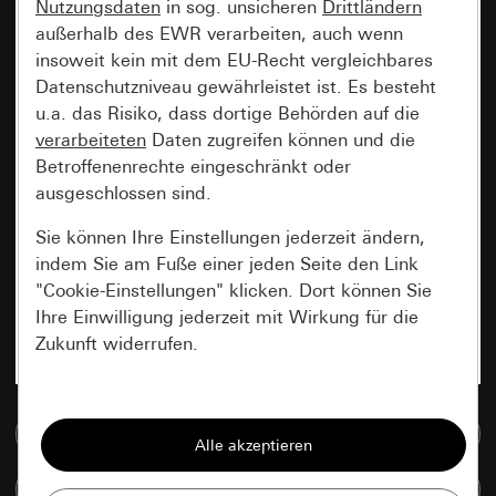
Nutzungsdaten
in sog. unsicheren
Drittländern
außerhalb des EWR verarbeiten, auch wenn
insoweit kein mit dem EU-Recht vergleichbares
Datenschutzniveau gewährleistet ist. Es besteht
u.a. das Risiko, dass dortige Behörden auf die
verarbeiteten
Daten zugreifen können und die
Betroffenenrechte eingeschränkt oder
ausgeschlossen sind.
Sie können Ihre Einstellungen jederzeit ändern,
indem Sie am Fuße einer jeden Seite den Link
"Cookie-Einstellungen" klicken. Dort können Sie
Ihre Einwilligung jederzeit mit Wirkung für die
Zukunft widerrufen.
Essenziell
Zur Mediadatenbank
Alle Cookies, die wir benötigen um Ihnen die
Seite anzeigen zu können.
Artikel vergleichen