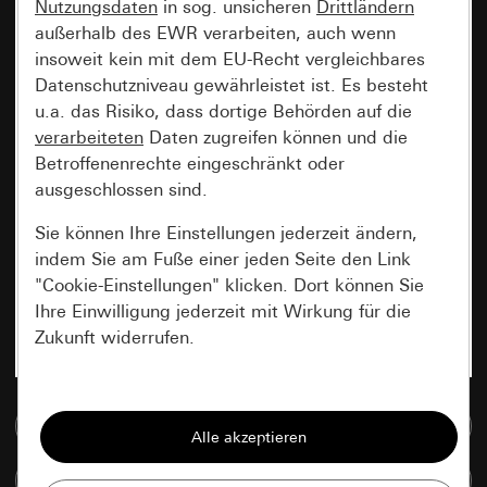
Nutzungsdaten
in sog. unsicheren
Drittländern
außerhalb des EWR verarbeiten, auch wenn
insoweit kein mit dem EU-Recht vergleichbares
Datenschutzniveau gewährleistet ist. Es besteht
u.a. das Risiko, dass dortige Behörden auf die
verarbeiteten
Daten zugreifen können und die
Betroffenenrechte eingeschränkt oder
ausgeschlossen sind.
Sie können Ihre Einstellungen jederzeit ändern,
indem Sie am Fuße einer jeden Seite den Link
"Cookie-Einstellungen" klicken. Dort können Sie
Ihre Einwilligung jederzeit mit Wirkung für die
Zukunft widerrufen.
Essenziell
Zur Mediadatenbank
Alle Cookies, die wir benötigen um Ihnen die
Seite anzeigen zu können.
Artikel vergleichen