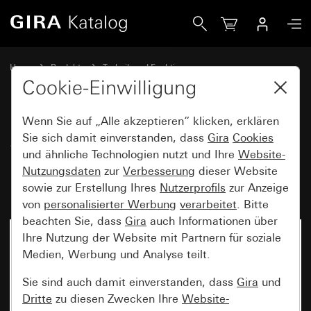
Gira System 3000 Bewegungsmelderaufsatz 2,20 m Standa
Home
Produkte
Technik und Funktionen
System 3000, DALI, sonstige Elektronik
Gira System 3000
Cookie-Einwilligung
Wenn Sie auf „Alle akzeptieren“ klicken, erklären
System 3000
Sie sich damit einverstanden, dass
Gira
Cookies
und ähnliche Technologien nutzt und Ihre
Website-
Bewegungsmelderaufsatz 2,20
Nutzungsdaten
zur
Verbesserung
dieser Website
m Standard System 55
sowie zur Erstellung Ihres
Nutzerprofils
zur Anzeige
von
personalisierter Werbung
verarbeitet
. Bitte
beachten Sie, dass
Gira
auch Informationen über
Ihre Nutzung der Website mit Partnern für soziale
Medien, Werbung und Analyse teilt.
Sie sind auch damit einverstanden, dass
Gira
und
Dritte
zu diesen Zwecken Ihre
Website-