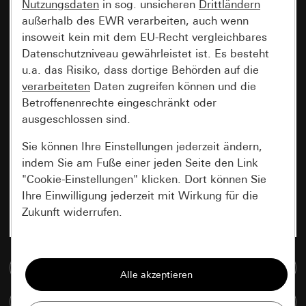
Nutzungsdaten
in sog. unsicheren
Drittländern
außerhalb des EWR verarbeiten, auch wenn
insoweit kein mit dem EU-Recht vergleichbares
Datenschutzniveau gewährleistet ist. Es besteht
u.a. das Risiko, dass dortige Behörden auf die
verarbeiteten
Daten zugreifen können und die
Betroffenenrechte eingeschränkt oder
ausgeschlossen sind.
Sie können Ihre Einstellungen jederzeit ändern,
indem Sie am Fuße einer jeden Seite den Link
"Cookie-Einstellungen" klicken. Dort können Sie
Ihre Einwilligung jederzeit mit Wirkung für die
Zukunft widerrufen.
Essenziell
Zur Mediadatenbank
Alle Cookies, die wir benötigen um Ihnen die
Seite anzeigen zu können.
Artikel vergleichen