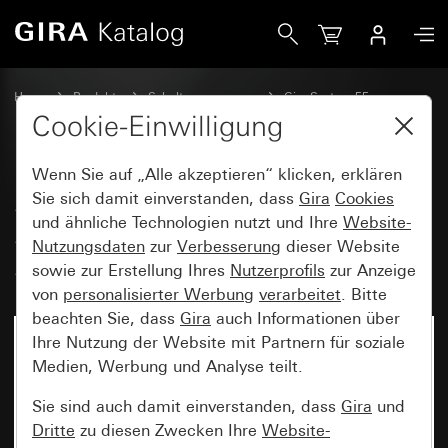
Gira System 3000 Jalousie- und Schaltuhr BT Pfeilsymbole
Home
Produkte
Schalterprogramme
Gira System 55
Schalten und Tasten
Cookie-Einwilligung
Wenn Sie auf „Alle akzeptieren“ klicken, erklären
System 3000 Jalousie- und
Sie sich damit einverstanden, dass
Gira
Cookies
und ähnliche Technologien nutzt und Ihre
Website-
Schaltuhr BT Pfeilsymbole
Nutzungsdaten
zur
Verbesserung
dieser Website
System 55
sowie zur Erstellung Ihres
Nutzerprofils
zur Anzeige
von
personalisierter Werbung
verarbeitet
. Bitte
beachten Sie, dass
Gira
auch Informationen über
Ihre Nutzung der Website mit Partnern für soziale
Medien, Werbung und Analyse teilt.
Sie sind auch damit einverstanden, dass
Gira
und
Dritte
zu diesen Zwecken Ihre
Website-