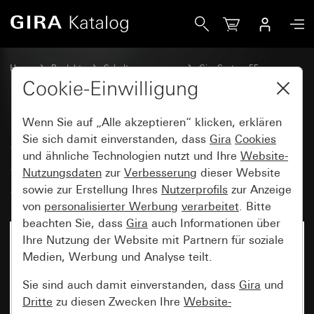
Gira System 3000 Jalousie- und Schaltuhr BT Pfeilsymbole
Home
Produkte
Schalterprogramme
Gira System 55
Schalten und Tasten
Cookie-Einwilligung
Wenn Sie auf „Alle akzeptieren“ klicken, erklären
System 3000 Jalousie- und
Sie sich damit einverstanden, dass
Gira
Cookies
und ähnliche Technologien nutzt und Ihre
Website-
Schaltuhr BT Pfeilsymbole
Nutzungsdaten
zur
Verbesserung
dieser Website
System 55
sowie zur Erstellung Ihres
Nutzerprofils
zur Anzeige
von
personalisierter Werbung
verarbeitet
. Bitte
beachten Sie, dass
Gira
auch Informationen über
Ihre Nutzung der Website mit Partnern für soziale
Medien, Werbung und Analyse teilt.
Sie sind auch damit einverstanden, dass
Gira
und
Dritte
zu diesen Zwecken Ihre
Website-