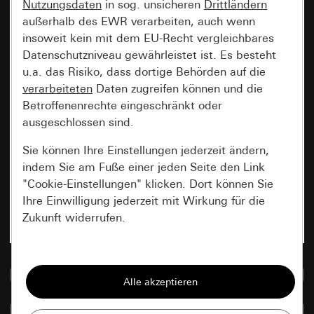
Nutzungsdaten
in sog. unsicheren
Drittländern
außerhalb des EWR verarbeiten, auch wenn
insoweit kein mit dem EU-Recht vergleichbares
Datenschutzniveau gewährleistet ist. Es besteht
u.a. das Risiko, dass dortige Behörden auf die
verarbeiteten
Daten zugreifen können und die
Betroffenenrechte eingeschränkt oder
ausgeschlossen sind.
Sie können Ihre Einstellungen jederzeit ändern,
indem Sie am Fuße einer jeden Seite den Link
"Cookie-Einstellungen" klicken. Dort können Sie
Ihre Einwilligung jederzeit mit Wirkung für die
Zukunft widerrufen.
Essenziell
Zur Mediadatenbank
Alle Cookies, die wir benötigen um Ihnen die
Seite anzeigen zu können.
Artikel vergleichen