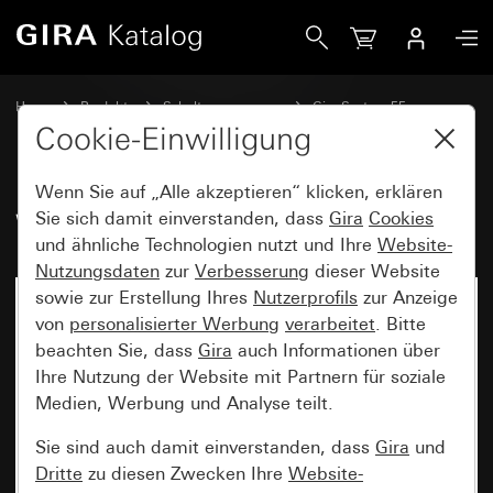
Gira Wippe 2fach mit Kontrollfenster
Home
Produkte
Schalterprogramme
Gira System 55
Schalten und Tasten
Cookie-Einwilligung
Wenn Sie auf „Alle akzeptieren“ klicken, erklären
Wippe 2fach mit Kontrollfenster
Sie sich damit einverstanden, dass
Gira
Cookies
und ähnliche Technologien nutzt und Ihre
Website-
Nutzungsdaten
zur
Verbesserung
dieser Website
sowie zur Erstellung Ihres
Nutzerprofils
zur Anzeige
von
personalisierter Werbung
verarbeitet
. Bitte
beachten Sie, dass
Gira
auch Informationen über
Ihre Nutzung der Website mit Partnern für soziale
Medien, Werbung und Analyse teilt.
Sie sind auch damit einverstanden, dass
Gira
und
Dritte
zu diesen Zwecken Ihre
Website-