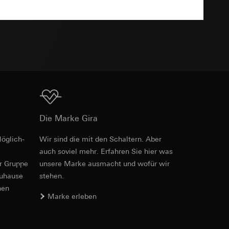
TXT
e unter
Download
 Kopie zu erfragen
 Kopie zu erfragen
Die Marke Gira
öglich­
Wir sind die mit den Schaltern. Aber
auch soviel mehr. Erfahren Sie hier was
er Gruppe
unsere Marke aus­macht und wofür wir
onen zur Schaltung
zuhause
stehen.
uf der Website, vom
nen
Referrer-URL sowie
Marke erleben
site, vom Nutzer
hs auf der