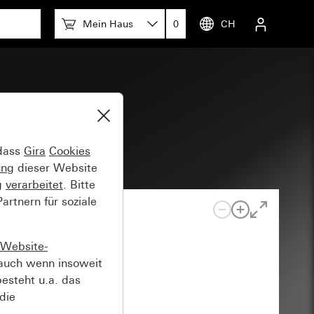
Mein Haus
0
CH
 dass
Gira
Cookies
ung
dieser Website
g
verarbeitet
. Bitte
rtnern für soziale
Website-
auch wenn insoweit
esteht u.a. das
die