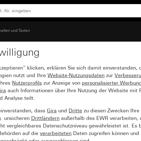
halten und Tasten
willigung
 mit Kontrollfenster
kzeptieren“ klicken, erklären Sie sich damit einverstanden,
ogien nutzt und Ihre
Website-Nutzungsdaten
zur
Verbesser
Ihres
Nutzerprofils
zur Anzeige von
personalisierter Werbun
ira
auch Informationen über Ihre Nutzung der Website mit Pa
Analyse teilt.
einverstanden, dass
Gira
und
Dritte
zu diesen Zwecken Ihre
g. unsicheren
Drittländern
außerhalb des EWR verarbeiten, 
t vergleichbares Datenschutzniveau gewährleistet ist. Es b
 Behörden auf die
verarbeiteten
Daten zugreifen können und 
ngeschränkt oder ausgeschlossen sind.