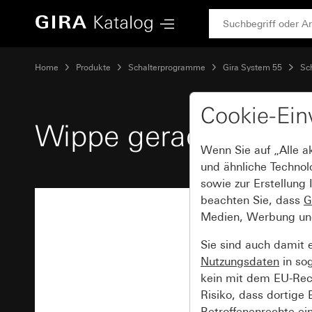
Gira Wippe gerade stehend mit Kontrollfenster
Home
Produkte
Schalterprogramme
Gira System 55
Sc
Cookie-Ein
Wippe gerade stehend
Wenn Sie auf „Alle a
und ähnliche Technol
sowie zur Erstellung 
beachten Sie, dass
G
Medien, Werbung und 
Sie sind auch damit 
Nutzungsdaten
in so
kein mit dem EU-Rech
Risiko, dass dortige
Betroffenenrechte ei