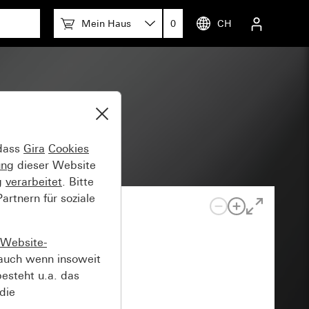
Mein Haus
0
CH
 dass
Gira
Cookies
ung
dieser Website
g
verarbeitet
. Bitte
rtnern für soziale
Website-
auch wenn insoweit
esteht u.a. das
die