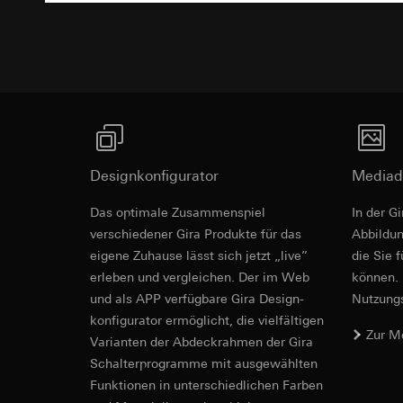
Empfänger:
interne
Rechtsgrundlage und
Drittlandübermittlu
Empfänger:
Einsatz des Dien
Lebensdauer des C
interne Abteilun
Folgeverarbeitun
Google Ireland L
Empfänger:
Informationen da
interne Abteilun
https://business.
Pinterest, Inc. (
Drittlandübermittlu
Drittlandübermittlu
Drittland: USA
Drittland: USA
Designkonfigurator
Angemessenheits
Mediad
Angemessenheits
bei
Gira Giersi
bei
Gira Giersi
Das optimale Zusammenspiel
In der G
Lebensdauer des C
verschiedener Gira Produkte für das
Lebensdauer des C
Ab­bild­
eigene Zuhause lässt sich jetzt „live”
die Sie 
Vimeo
LinkedIn Ins
erleben und vergleichen. Der im Web
können. 
Datenverarbeitung
und als APP verfügbare Gira Design­
Nutzungs­
Datenverarbeitung
Kategorien person
konfigurator ermög­licht, die vielfältigen
bedarfsgerechter W
Privatkundenseit
Zur M
Vari­an­ten der Abdeck­rahmen der Gira
Kategorien person
Nutzer getätig
Zeitstempel
Schalter­programme mit ausge­wählten
Geschäftskunden
Rechtsgrundlage und
Funkti­onen in unterschiedlichen Farben
getätigte Mausb
Einsatz des Dien