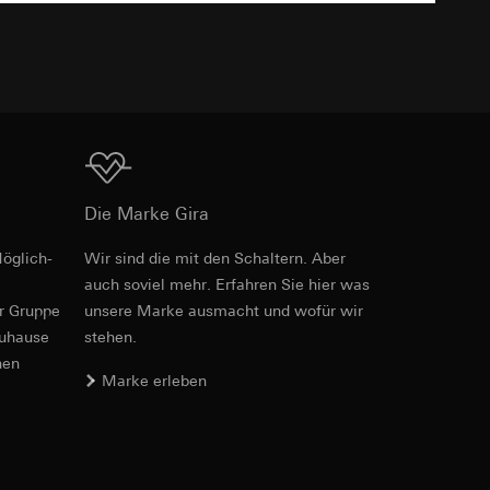
TXT
e unter
Download
 Kopie zu erfragen
Die Marke Gira
 Kopie zu erfragen
öglich­
Wir sind die mit den Schaltern. Aber
auch soviel mehr. Erfahren Sie hier was
er Gruppe
unsere Marke aus­macht und wofür wir
zuhause
stehen.
nen
onen zur Schaltung
Marke erleben
uf der Website, vom
Referrer-URL sowie
site, vom Nutzer
hs auf der