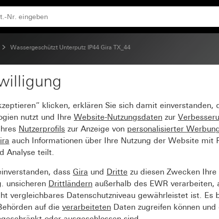
Wassergeschützt Unterputz IP44 Gira TX_44
willigung
kzeptieren“ klicken, erklären Sie sich damit einverstanden,
ogien nutzt und Ihre
Website-Nutzungsdaten
zur
Verbesser
Ihres
Nutzerprofils
zur Anzeige von
personalisierter Werbun
ira
auch Informationen über Ihre Nutzung der Website mit Pa
Analyse teilt.
einverstanden, dass
Gira
und
Dritte
zu diesen Zwecken Ihre
g. unsicheren
Drittländern
außerhalb des EWR verarbeiten, 
t vergleichbares Datenschutzniveau gewährleistet ist. Es b
 Behörden auf die
verarbeiteten
Daten zugreifen können und 
ngeschränkt oder ausgeschlossen sind.