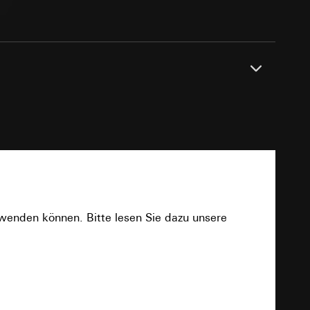
sung
sucht, Datum und
andort
r, Endgerät
e unter
ptional verschraubbares Klemmstück. Dadurch
der Abdeckrahmen.
PDF
 Kopie zu erfragen
 Kopie zu erfragen
r Informationen und
erung
rwenden können. Bitte lesen Sie dazu unsere
Download
sung
sucht, Datum und
andort