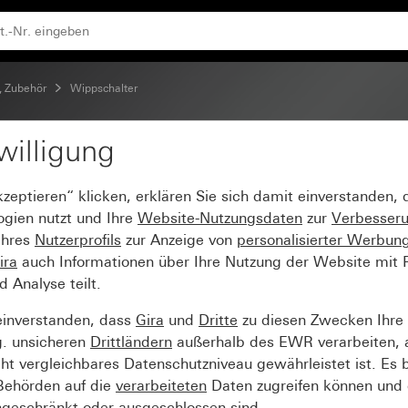
fach
, Zubehör
Wippschalter
willigung
r 10 AX 250 V~ Wechsel
kzeptieren“ klicken, erklären Sie sich damit einverstanden,
ogien nutzt und Ihre
Website-Nutzungsdaten
zur
Verbesser
Ihres
Nutzerprofils
zur Anzeige von
personalisierter Werbun
ira
auch Informationen über Ihre Nutzung der Website mit Pa
Analyse teilt.
einverstanden, dass
Gira
und
Dritte
zu diesen Zwecken Ihre
g. unsicheren
Drittländern
außerhalb des EWR verarbeiten, 
t vergleichbares Datenschutzniveau gewährleistet ist. Es b
 Behörden auf die
verarbeiteten
Daten zugreifen können und 
ngeschränkt oder ausgeschlossen sind.