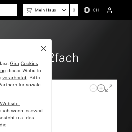
Mein Haus
0
CH
schalter 2fach
 dass
Gira
Cookies
ung
dieser Website
g
verarbeitet
. Bitte
rtnern für soziale
Website-
auch wenn insoweit
esteht u.a. das
die