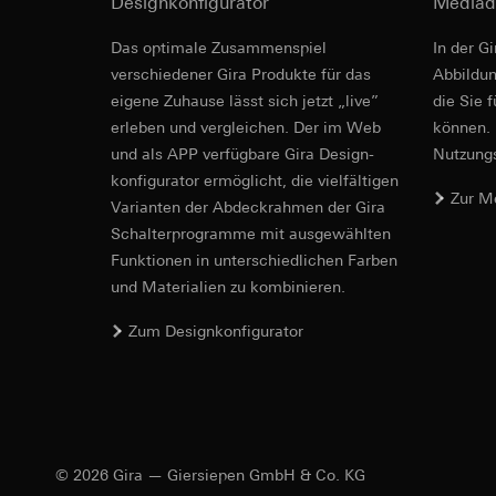
Designkonfigurator
Mediad
Empfänger:
interne
Weitere Links
Rechtsgrundlage und
Drittlandübermittlu
Empfänger:
Schaltbilder
Einsatz des Dien
Das optimale Zusammenspiel
In der G
Lebensdauer des C
interne Abteilun
Folgeverarbeitun
verschiedener Gira Produkte für das
Ab­bild­
Google Ireland L
Link zum Schalter-Übersichtstool Bestellnummer
Empfänger:
eigene Zuhause lässt sich jetzt „live”
die Sie 
Informationen da
Mehr
interne Abteilun
erleben und vergleichen. Der im Web
können. 
https://business.
Pinterest, Inc. (
und als APP verfügbare Gira Design­
Nutzungs­
Drittlandübermittlu
konfigurator ermög­licht, die vielfältigen
Drittlandübermittlu
Drittland: USA
Zur M
Vari­an­ten der Abdeck­rahmen der Gira
Drittland: USA
Angemessenheits
Angemessenheits
Schalter­programme mit ausge­wählten
bei
Gira Giersi
bei
Gira Giersi
Funkti­onen in unterschiedlichen Farben
Lebensdauer des C
und Materialien zu kombinieren.
Lebensdauer des C
Wippschalter
Vimeo
Zum Designkonfigurator
LinkedIn Ins
Datenverarbeitung
EU Konformitätse
Datenverarbeitung
Kategorien person
bedarfsgerechter W
Privatkundenseit
Kategorien person
Nutzer getätig
Zeitstempel
Geschäftskunden
Rechtsgrundlage und
© 2026 Gira — Giersiepen GmbH & Co. KG
getätigte Mausb
Einsatz des Dien