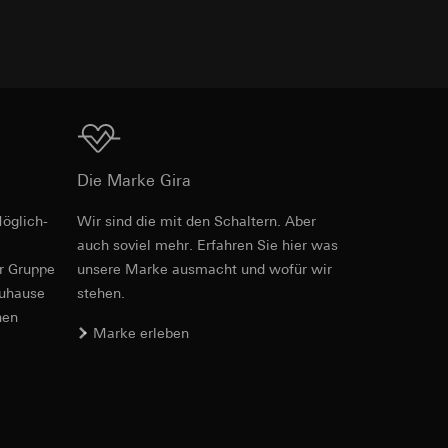
er. Im Hinblick auf
Download
n wir auf deren
 Kopie zu erfragen
Die Marke Gira
öglich­
Wir sind die mit den Schaltern. Aber
auch soviel mehr. Erfahren Sie hier was
sung. Google Ads
er Gruppe
unsere Marke aus­macht und wofür wir
formen, in
zuhause
stehen.
ärmebild erstellen.
von Werbekampagnen
nen
, wie tief sie
Marke erleben
sucht, Datum und
andort