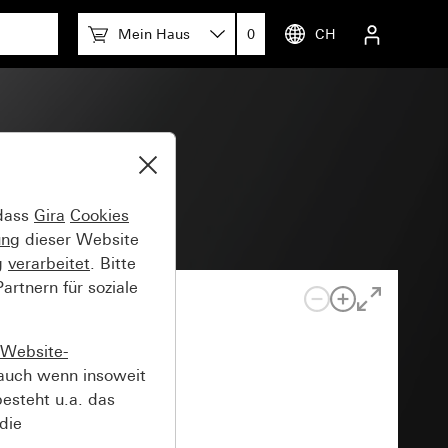
Mein Haus
0
CH
 dass
Gira
Cookies
ung
dieser Website
g
verarbeitet
. Bitte
rtnern für soziale
Website-
auch wenn insoweit
esteht u.a. das
die