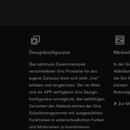
betreffenden We
Folgeverarbeitun
Rechtsgrundlage und
Empfänger:
Einsatz des Dien
interne Abteilun
Folgeverarbeitun
LinkedIn Irelan
Empfänger:
Vimeo,
Drittlandübermittlu
Drittlandübermittlu
die Übermittlung Ih
Drittland: USA
Datenschutzerklärun
Angemessenheits
Designkonfigurator
Mediad
Lebensdauer des C
bei
Gira Giersi
Das optimale Zusammenspiel
In der G
Lebensdauer des C
Google Ads (
verschiedener Gira Produkte für das
Ab­bild­
eigene Zuhause lässt sich jetzt „live”
Datenverarbeitung
die Sie 
Hotjar
verwendet Daten, u
erleben und vergleichen. Der im Web
können. 
Datenverarbeitung
Suchergebnissen un
und als APP verfügbare Gira Design­
Nutzungs­
Dies ermöglicht zus
zu messen.
konfigurator ermög­licht, die vielfältigen
scrollen und wie si
Kategorien person
Zur M
Vari­an­ten der Abdeck­rahmen der Gira
Kategorien person
Uhrzeit des Besuchs
Schalter­programme mit ausge­wählten
Rechtsgrundlage und
Rechtsgrundlage und
Funkti­onen in unterschiedlichen Farben
Einsatz des Dien
Einsatz des Dien
und Materialien zu kombinieren.
Folgeverarbeitun
Folgeverarbeitun