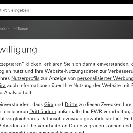
halten und Tasten
willigung
nster
kzeptieren“ klicken, erklären Sie sich damit einverstanden,
ogien nutzt und Ihre
Website-Nutzungsdaten
zur
Verbesser
Ihres
Nutzerprofils
zur Anzeige von
personalisierter Werbun
ira
auch Informationen über Ihre Nutzung der Website mit Pa
Analyse teilt.
einverstanden, dass
Gira
und
Dritte
zu diesen Zwecken Ihre
g. unsicheren
Drittländern
außerhalb des EWR verarbeiten, 
t vergleichbares Datenschutzniveau gewährleistet ist. Es b
 Behörden auf die
verarbeiteten
Daten zugreifen können und 
ngeschränkt oder ausgeschlossen sind.