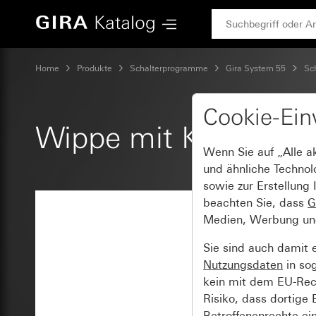
Gira Wippe mit Kontrollfenster
Home
Produkte
Schalterprogramme
Gira System 55
Sc
Cookie-Ein
Wippe mit Kontrollfe
Wenn Sie auf „Alle a
und ähnliche Technol
sowie zur Erstellung 
beachten Sie, dass
G
Medien, Werbung und 
Sie sind auch damit 
Nutzungsdaten
in so
kein mit dem EU-Rech
Risiko, dass dortige
Betroffenenrechte ei