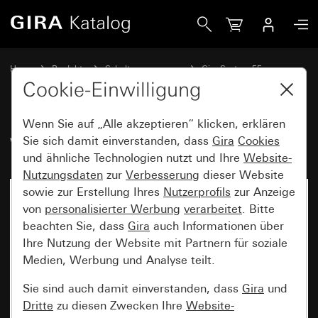
Gira Wippe mit Kontrollfenster
Home
Produkte
Schalterprogramme
Gira System 55
Schalten und Tasten
Cookie-Einwilligung
Wenn Sie auf „Alle akzeptieren“ klicken, erklären
Wippe mit Kontrollfenster
Sie sich damit einverstanden, dass
Gira
Cookies
und ähnliche Technologien nutzt und Ihre
Website-
Nutzungsdaten
zur
Verbesserung
dieser Website
sowie zur Erstellung Ihres
Nutzerprofils
zur Anzeige
von
personalisierter Werbung
verarbeitet
. Bitte
beachten Sie, dass
Gira
auch Informationen über
Ihre Nutzung der Website mit Partnern für soziale
Medien, Werbung und Analyse teilt.
Sie sind auch damit einverstanden, dass
Gira
und
Dritte
zu diesen Zwecken Ihre
Website-