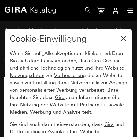
Gira Wippe mit Symbol Klingel
Home
Produkte
Schalterprogramme
Gira Wassergeschützt
Wassergeschützt Unterputz IP44 Gira TX_44
Cookie-Einwilligung
Wenn Sie auf „Alle akzeptieren“ klicken, erklären
Wippe mit Symbol Klingel
Sie sich damit einverstanden, dass
Gira
Cookies
und ähnliche Technologien nutzt und Ihre
Website-
Nutzungsdaten
zur
Verbesserung
dieser Website
sowie zur Erstellung Ihres
Nutzerprofils
zur Anzeige
von
personalisierter Werbung
verarbeitet
. Bitte
beachten Sie, dass
Gira
auch Informationen über
Ihre Nutzung der Website mit Partnern für soziale
Medien, Werbung und Analyse teilt.
Sie sind auch damit einverstanden, dass
Gira
und
Dritte
zu diesen Zwecken Ihre
Website-