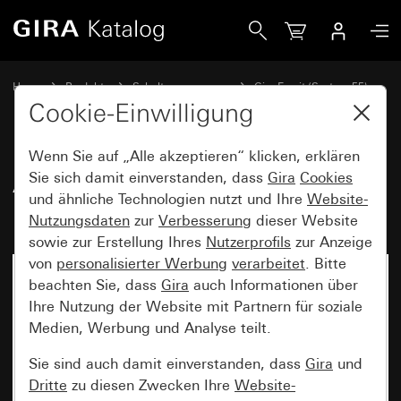
Gira Abdeckrahmen Gira Esprit Glas Mint
Home
Produkte
Schalterprogramme
Gira Esprit (System 55)
Abdeckrahmen Gira Esprit
Cookie-Einwilligung
Wenn Sie auf „Alle akzeptieren“ klicken, erklären
Abdeckrahmen Gira Esprit Glas
Sie sich damit einverstanden, dass
Gira
Cookies
und ähnliche Technologien nutzt und Ihre
Website-
Mint
Nutzungsdaten
zur
Verbesserung
dieser Website
sowie zur Erstellung Ihres
Nutzerprofils
zur Anzeige
von
personalisierter Werbung
verarbeitet
. Bitte
beachten Sie, dass
Gira
auch Informationen über
Ihre Nutzung der Website mit Partnern für soziale
Medien, Werbung und Analyse teilt.
Sie sind auch damit einverstanden, dass
Gira
und
Dritte
zu diesen Zwecken Ihre
Website-