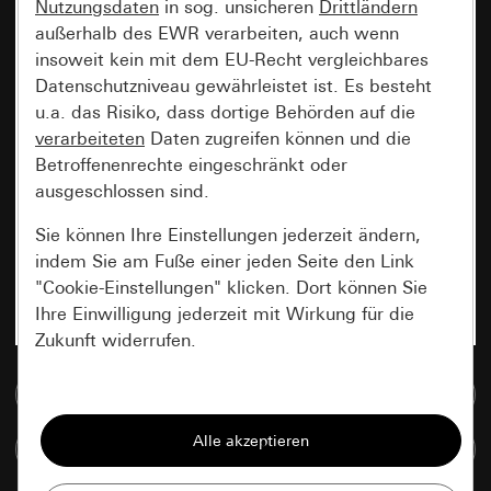
Nutzungsdaten
in sog. unsicheren
Drittländern
außerhalb des EWR verarbeiten, auch wenn
insoweit kein mit dem EU-Recht vergleichbares
Datenschutzniveau gewährleistet ist. Es besteht
u.a. das Risiko, dass dortige Behörden auf die
verarbeiteten
Daten zugreifen können und die
Betroffenenrechte eingeschränkt oder
ausgeschlossen sind.
Sie können Ihre Einstellungen jederzeit ändern,
indem Sie am Fuße einer jeden Seite den Link
"Cookie-Einstellungen" klicken. Dort können Sie
Ihre Einwilligung jederzeit mit Wirkung für die
Zukunft widerrufen.
Zur Mediadatenbank
Essenziell
Alle Cookies, die wir benötigen um Ihnen die
Artikel vergleichen
Seite anzeigen zu können.