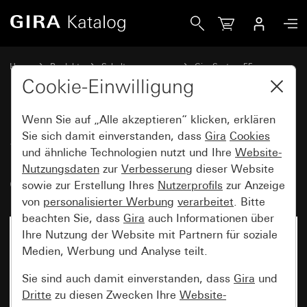
Gira SCHUKO-Doppelsteckdose 16 A 250 V~ mit Vollplatte 
Home
Produkte
Schalterprogramme
Gira System 55
Steckdosen
Cookie-Einwilligung
Wenn Sie auf „Alle akzeptieren“ klicken, erklären
SCHUKO-Doppelsteckdose
Sie sich damit einverstanden, dass
Gira
Cookies
und ähnliche Technologien nutzt und Ihre
Website-
16 A 250 V~ mit Vollplatte für
Nutzungsdaten
zur
Verbesserung
dieser Website
Gerätedose 1,5fach Standard 55
sowie zur Erstellung Ihres
Nutzerprofils
zur Anzeige
von
personalisierter Werbung
verarbeitet
. Bitte
beachten Sie, dass
Gira
auch Informationen über
Ihre Nutzung der Website mit Partnern für soziale
Medien, Werbung und Analyse teilt.
Sie sind auch damit einverstanden, dass
Gira
und
Dritte
zu diesen Zwecken Ihre
Website-