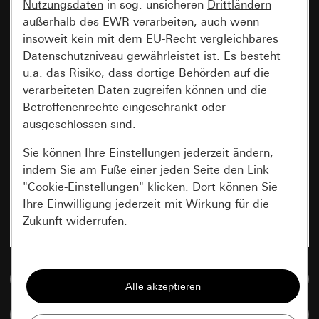
Nutzungsdaten
in sog. unsicheren
Drittländern
außerhalb des EWR verarbeiten, auch wenn
insoweit kein mit dem EU-Recht vergleichbares
Datenschutzniveau gewährleistet ist. Es besteht
u.a. das Risiko, dass dortige Behörden auf die
verarbeiteten
Daten zugreifen können und die
Betroffenenrechte eingeschränkt oder
ausgeschlossen sind.
Sie können Ihre Einstellungen jederzeit ändern,
indem Sie am Fuße einer jeden Seite den Link
"Cookie-Einstellungen" klicken. Dort können Sie
Ihre Einwilligung jederzeit mit Wirkung für die
Zukunft widerrufen.
Essenziell
Zur Mediadatenbank
Alle Cookies, die wir benötigen um Ihnen die
Seite anzeigen zu können.
Artikel vergleichen