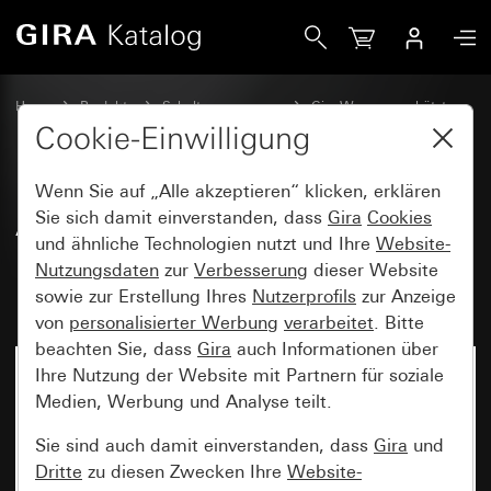
Gira Adapterrahmen mit Klappdeckel, Beschriftungsfeld un
Home
Produkte
Schalterprogramme
Gira Wassergeschützt
Wassergeschützt Unterputz IP44 Gira TX_44
Cookie-Einwilligung
Wenn Sie auf „Alle akzeptieren“ klicken, erklären
Adapterrahmen mit Klappdeckel,
Sie sich damit einverstanden, dass
Gira
Cookies
und ähnliche Technologien nutzt und Ihre
Website-
Beschriftungsfeld und Schloss
Nutzungsdaten
zur
Verbesserung
dieser Website
mit gleichen Schließungen
sowie zur Erstellung Ihres
Nutzerprofils
zur Anzeige
von
personalisierter Werbung
verarbeitet
. Bitte
beachten Sie, dass
Gira
auch Informationen über
Ihre Nutzung der Website mit Partnern für soziale
Medien, Werbung und Analyse teilt.
Sie sind auch damit einverstanden, dass
Gira
und
Dritte
zu diesen Zwecken Ihre
Website-