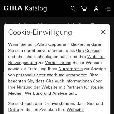
Gira Abdeckung mit Knebel für 3-Stufenschalter Nullstellun
Home
Produkte
Schalterprogramme
Gira System 55
Schalten und Tasten
Cookie-Einwilligung
Wenn Sie auf „Alle akzeptieren“ klicken, erklären
Abdeckung mit Knebel für 3-
Sie sich damit einverstanden, dass
Gira
Cookies
und ähnliche Technologien nutzt und Ihre
Website-
Stufenschalter Nullstellung
Nutzungsdaten
zur
Verbesserung
dieser Website
sowie zur Erstellung Ihres
Nutzerprofils
zur Anzeige
von
personalisierter Werbung
verarbeitet
. Bitte
beachten Sie, dass
Gira
auch Informationen über
Ihre Nutzung der Website mit Partnern für soziale
Medien, Werbung und Analyse teilt.
Sie sind auch damit einverstanden, dass
Gira
und
Dritte
zu diesen Zwecken Ihre
Website-