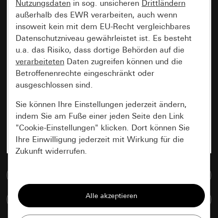
Nutzungsdaten
in sog. unsicheren
Drittländern
außerhalb des EWR verarbeiten, auch wenn
insoweit kein mit dem EU-Recht vergleichbares
Datenschutzniveau gewährleistet ist. Es besteht
u.a. das Risiko, dass dortige Behörden auf die
verarbeiteten
Daten zugreifen können und die
Betroffenenrechte eingeschränkt oder
ausgeschlossen sind.
Sie können Ihre Einstellungen jederzeit ändern,
indem Sie am Fuße einer jeden Seite den Link
"Cookie-Einstellungen" klicken. Dort können Sie
Ihre Einwilligung jederzeit mit Wirkung für die
Zukunft widerrufen.
Zur Mediadatenbank
Essenziell
Alle Cookies, die wir benötigen um Ihnen die
Artikel vergleichen
Seite anzeigen zu können.