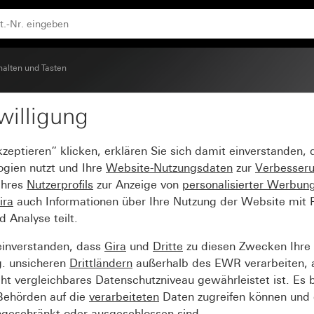
halten und Tasten
willigung
llfenster für Zugschalt
kzeptieren“ klicken, erklären Sie sich damit einverstanden,
ogien nutzt und Ihre
Website-Nutzungsdaten
zur
Verbesser
Ihres
Nutzerprofils
zur Anzeige von
personalisierter Werbun
ira
auch Informationen über Ihre Nutzung der Website mit Pa
Analyse teilt.
einverstanden, dass
Gira
und
Dritte
zu diesen Zwecken Ihre
g. unsicheren
Drittländern
außerhalb des EWR verarbeiten, 
t vergleichbares Datenschutzniveau gewährleistet ist. Es b
 Behörden auf die
verarbeiteten
Daten zugreifen können und 
ngeschränkt oder ausgeschlossen sind.