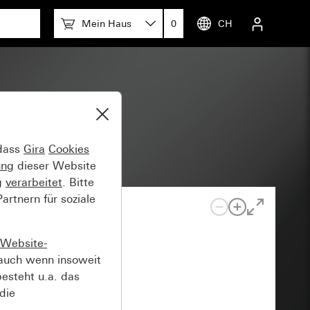
Mein Haus
0
CH
er
 dass
Gira
Cookies
ung
dieser Website
g
verarbeitet
. Bitte
rtnern für soziale
Website-
auch wenn insoweit
esteht u.a. das
die