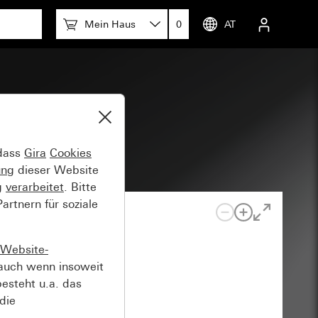
Mein Haus
0
AT
er
 dass
Gira
Cookies
ung
dieser Website
g
verarbeitet
. Bitte
rtnern für soziale
Website-
auch wenn insoweit
esteht u.a. das
die