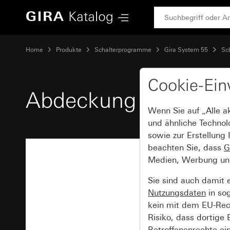
Gira Abdeckung mit Kontrollfenster für Zugschalter
Home
Produkte
Schalterprogramme
Gira System 55
Sc
Cookie-Ein
Abdeckung mit Kontro
Wenn Sie auf „Alle a
und ähnliche Technol
sowie zur Erstellung 
beachten Sie, dass
G
Medien, Werbung und 
Sie sind auch damit 
Nutzungsdaten
in so
kein mit dem EU-Rech
Risiko, dass dortige
Betroffenenrechte ei