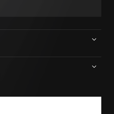
sung
sucht, Datum und
andort
r, Endgerät
e unter
 Kopie zu erfragen
 Kopie zu erfragen
r Informationen und
erung
e.
 mit cremeweißer Linse.
PDF
ich mit reinweißer Linse.
sung
sucht, Datum und
andort