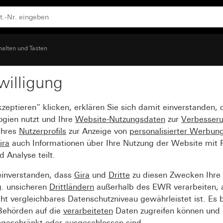
halten und Tasten
willigung
llfenster für Zugschalt
kzeptieren“ klicken, erklären Sie sich damit einverstanden,
ogien nutzt und Ihre
Website-Nutzungsdaten
zur
Verbesser
Ihres
Nutzerprofils
zur Anzeige von
personalisierter Werbun
ira
auch Informationen über Ihre Nutzung der Website mit Pa
Analyse teilt.
einverstanden, dass
Gira
und
Dritte
zu diesen Zwecken Ihre
g. unsicheren
Drittländern
außerhalb des EWR verarbeiten, 
t vergleichbares Datenschutzniveau gewährleistet ist. Es b
 Behörden auf die
verarbeiteten
Daten zugreifen können und 
ngeschränkt oder ausgeschlossen sind.