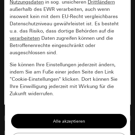
Nutzungsdaten
in sog. unsicheren
Drittländern
außerhalb des EWR verarbeiten, auch wenn
insoweit kein mit dem EU-Recht vergleichbares
Datenschutzniveau gewährleistet ist. Es besteht
u.a. das Risiko, dass dortige Behörden auf die
verarbeiteten
Daten zugreifen können und die
Betroffenenrechte eingeschränkt oder
ausgeschlossen sind.
Sie können Ihre Einstellungen jederzeit ändern,
indem Sie am Fuße einer jeden Seite den Link
"Cookie-Einstellungen" klicken. Dort können Sie
Ihre Einwilligung jederzeit mit Wirkung für die
Zukunft widerrufen.
Essenziell
Zur Mediadatenbank
Alle Cookies, die wir benötigen um Ihnen die
Seite anzeigen zu können.
Artikel vergleichen