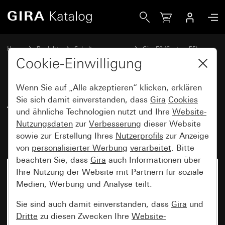
Gira Alt - Wippe 2fach, komplett mit Dichtungsset IP44 St
Home
Produkte
Schalterprogramme
Gira E2 (System 55)
Dichtungssets
Cookie-Einwilligung
Wenn Sie auf „Alle akzeptieren“ klicken, erklären
Alt - Wippe 2fach, komplett mit
Sie sich damit einverstanden, dass
Gira
Cookies
und ähnliche Technologien nutzt und Ihre
Website-
Dichtungsset IP44 Standard 55,
Nutzungsdaten
zur
Verbesserung
dieser Website
E1, E2
sowie zur Erstellung Ihres
Nutzerprofils
zur Anzeige
von
personalisierter Werbung
verarbeitet
. Bitte
beachten Sie, dass
Gira
auch Informationen über
Ihre Nutzung der Website mit Partnern für soziale
Medien, Werbung und Analyse teilt.
Sie sind auch damit einverstanden, dass
Gira
und
Dritte
zu diesen Zwecken Ihre
Website-