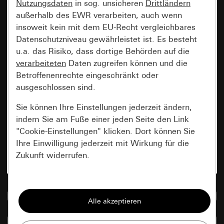
Nutzungsdaten
in sog. unsicheren
Drittländern
außerhalb des EWR verarbeiten, auch wenn
insoweit kein mit dem EU-Recht vergleichbares
Datenschutzniveau gewährleistet ist. Es besteht
u.a. das Risiko, dass dortige Behörden auf die
verarbeiteten
Daten zugreifen können und die
Betroffenenrechte eingeschränkt oder
ausgeschlossen sind.
Sie können Ihre Einstellungen jederzeit ändern,
indem Sie am Fuße einer jeden Seite den Link
"Cookie-Einstellungen" klicken. Dort können Sie
Ihre Einwilligung jederzeit mit Wirkung für die
Zukunft widerrufen.
Essenziell
Zur Mediadatenbank
Alle Cookies, die wir benötigen um Ihnen die
Seite anzeigen zu können.
Artikel vergleichen