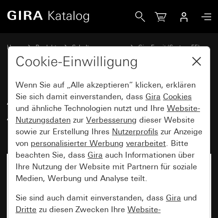
Gira Abdeckrahmen Gira Esprit Aluminium Reinweiß glänzen
Home
Produkte
Schalterprogramme
Gira Esprit (System 55)
Abdeckrahmen Gira Esprit
Cookie-Einwilligung
Wenn Sie auf „Alle akzeptieren“ klicken, erklären
Abdeckrahmen Gira Esprit
Sie sich damit einverstanden, dass
Gira
Cookies
und ähnliche Technologien nutzt und Ihre
Website-
Aluminium Reinweiß glänzend
Nutzungsdaten
zur
Verbesserung
dieser Website
(lackiert)
sowie zur Erstellung Ihres
Nutzerprofils
zur Anzeige
von
personalisierter Werbung
verarbeitet
. Bitte
beachten Sie, dass
Gira
auch Informationen über
Ihre Nutzung der Website mit Partnern für soziale
Medien, Werbung und Analyse teilt.
Sie sind auch damit einverstanden, dass
Gira
und
Dritte
zu diesen Zwecken Ihre
Website-