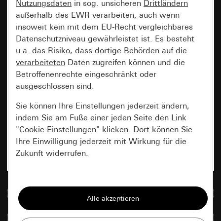
Nutzungsdaten
in sog. unsicheren
Drittländern
außerhalb des EWR verarbeiten, auch wenn
insoweit kein mit dem EU-Recht vergleichbares
Datenschutzniveau gewährleistet ist. Es besteht
u.a. das Risiko, dass dortige Behörden auf die
verarbeiteten
Daten zugreifen können und die
Betroffenenrechte eingeschränkt oder
ausgeschlossen sind.
Sie können Ihre Einstellungen jederzeit ändern,
indem Sie am Fuße einer jeden Seite den Link
"Cookie-Einstellungen" klicken. Dort können Sie
Ihre Einwilligung jederzeit mit Wirkung für die
Zukunft widerrufen.
Essenziell
Zur Mediadatenbank
Alle Cookies, die wir benötigen um Ihnen die
Seite anzeigen zu können.
Artikel vergleichen