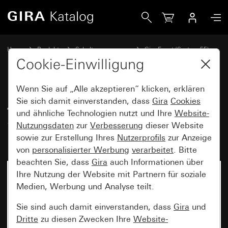
Gira Abdeckrahmen Gira Event Klar Schwarz mit Zwischen
Home
Produkte
Schalterprogramme
Gira Event (System 55)
Gira Event
Cookie-Einwilligung
Wenn Sie auf „Alle akzeptieren“ klicken, erklären
Abdeckrahmen Gira Event Klar
Sie sich damit einverstanden, dass
Gira
Cookies
und ähnliche Technologien nutzt und Ihre
Website-
Schwarz mit Zwischenrahmen
Nutzungsdaten
zur
Verbesserung
dieser Website
Reinweiß glänzend
sowie zur Erstellung Ihres
Nutzerprofils
zur Anzeige
von
personalisierter Werbung
verarbeitet
. Bitte
beachten Sie, dass
Gira
auch Informationen über
Ihre Nutzung der Website mit Partnern für soziale
Medien, Werbung und Analyse teilt.
Sie sind auch damit einverstanden, dass
Gira
und
Dritte
zu diesen Zwecken Ihre
Website-