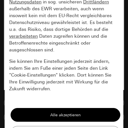
Nutzungsdaten
in sog. unsicheren
Drittländern
außerhalb des EWR verarbeiten, auch wenn
insoweit kein mit dem EU-Recht vergleichbares
Datenschutzniveau gewährleistet ist. Es besteht
u.a. das Risiko, dass dortige Behörden auf die
verarbeiteten
Daten zugreifen können und die
Betroffenenrechte eingeschränkt oder
ausgeschlossen sind.
Sie können Ihre Einstellungen jederzeit ändern,
indem Sie am Fuße einer jeden Seite den Link
"Cookie-Einstellungen" klicken. Dort können Sie
Ihre Einwilligung jederzeit mit Wirkung für die
Zukunft widerrufen.
Zur Mediadatenbank
Essenziell
Alle Cookies, die wir benötigen um Ihnen die
Artikel vergleichen
Seite anzeigen zu können.