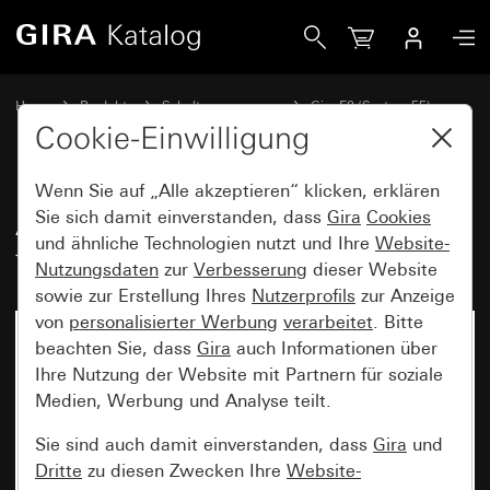
Gira Abdeckrahmen Gira E2 für den flachen Einbau Anthrazi
Home
Produkte
Schalterprogramme
Gira E2 (System 55)
Abdeckrahmen Gira E2 für flachen Einbau
Cookie-Einwilligung
Wenn Sie auf „Alle akzeptieren“ klicken, erklären
Abdeckrahmen Gira E2 für den
Sie sich damit einverstanden, dass
Gira
Cookies
und ähnliche Technologien nutzt und Ihre
Website-
flachen Einbau Anthrazit
Nutzungsdaten
zur
Verbesserung
dieser Website
sowie zur Erstellung Ihres
Nutzerprofils
zur Anzeige
von
personalisierter Werbung
verarbeitet
. Bitte
beachten Sie, dass
Gira
auch Informationen über
Ihre Nutzung der Website mit Partnern für soziale
Medien, Werbung und Analyse teilt.
Sie sind auch damit einverstanden, dass
Gira
und
Dritte
zu diesen Zwecken Ihre
Website-