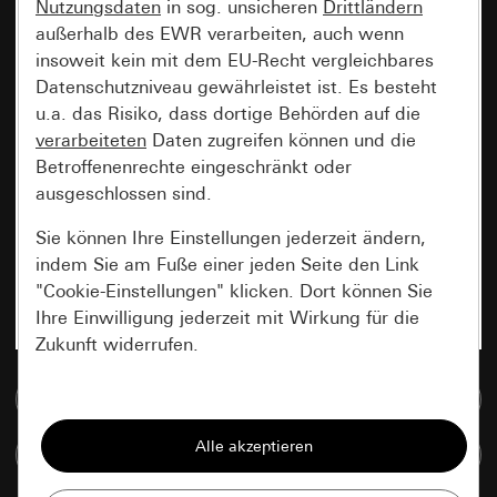
Nutzungsdaten
in sog. unsicheren
Drittländern
außerhalb des EWR verarbeiten, auch wenn
insoweit kein mit dem EU-Recht vergleichbares
Datenschutzniveau gewährleistet ist. Es besteht
u.a. das Risiko, dass dortige Behörden auf die
verarbeiteten
Daten zugreifen können und die
Betroffenenrechte eingeschränkt oder
ausgeschlossen sind.
Sie können Ihre Einstellungen jederzeit ändern,
indem Sie am Fuße einer jeden Seite den Link
"Cookie-Einstellungen" klicken. Dort können Sie
Ihre Einwilligung jederzeit mit Wirkung für die
Zukunft widerrufen.
Zur Mediadatenbank
Essenziell
Alle Cookies, die wir benötigen um Ihnen die
Artikel vergleichen
Seite anzeigen zu können.