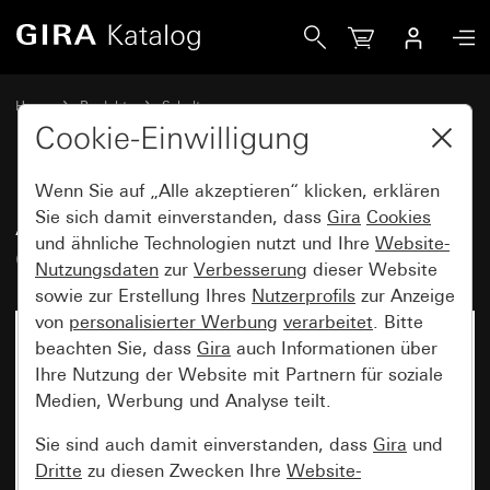
Gira Abdeckrahmen Gira Standard 55 Cremeweiß glänzend
Home
Produkte
Schalterprogramme
Gira Standard 55 (System 55)
Abdeckrahmen Gira Standard 55
Cookie-Einwilligung
Wenn Sie auf „Alle akzeptieren“ klicken, erklären
Abdeckrahmen Gira Standard 55
Sie sich damit einverstanden, dass
Gira
Cookies
und ähnliche Technologien nutzt und Ihre
Website-
Cremeweiß glänzend
Nutzungsdaten
zur
Verbesserung
dieser Website
sowie zur Erstellung Ihres
Nutzerprofils
zur Anzeige
von
personalisierter Werbung
verarbeitet
. Bitte
beachten Sie, dass
Gira
auch Informationen über
Ihre Nutzung der Website mit Partnern für soziale
Medien, Werbung und Analyse teilt.
Sie sind auch damit einverstanden, dass
Gira
und
Dritte
zu diesen Zwecken Ihre
Website-