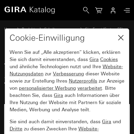
Gira Abdeckrahmen Gira Event Reinweiß seidenmatt mit Zw
Home
Produkte
Schalterprogramme
Gira Event (System 55)
Gira Event
Cookie-Einwilligung
Wenn Sie auf „Alle akzeptieren“ klicken, erklären
Abdeckrahmen Gira Event
Sie sich damit einverstanden, dass
Gira
Cookies
und ähnliche Technologien nutzt und Ihre
Website-
Reinweiß seidenmatt mit
Nutzungsdaten
zur
Verbesserung
dieser Website
Zwischenrahmen Farbe Alu
sowie zur Erstellung Ihres
Nutzerprofils
zur Anzeige
(lackiert)
von
personalisierter Werbung
verarbeitet
. Bitte
beachten Sie, dass
Gira
auch Informationen über
Ihre Nutzung der Website mit Partnern für soziale
Medien, Werbung und Analyse teilt.
Sie sind auch damit einverstanden, dass
Gira
und
Dritte
zu diesen Zwecken Ihre
Website-