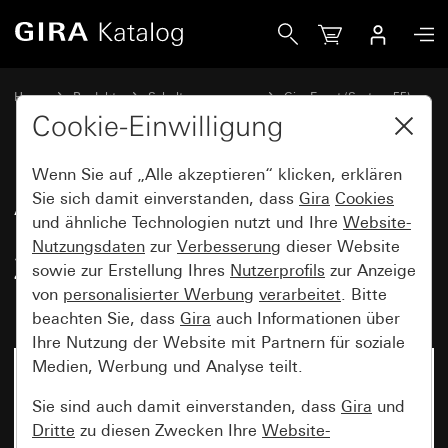
Gira Abdeckrahmen Gira Event Reinweiß seidenmatt mit Zw
Home
Produkte
Schalterprogramme
Gira Event (System 55)
Gira Event
Cookie-Einwilligung
Wenn Sie auf „Alle akzeptieren“ klicken, erklären
Abdeckrahmen Gira Event
Sie sich damit einverstanden, dass
Gira
Cookies
und ähnliche Technologien nutzt und Ihre
Website-
Reinweiß seidenmatt mit
Nutzungsdaten
zur
Verbesserung
dieser Website
Zwischenrahmen Farbe Alu
sowie zur Erstellung Ihres
Nutzerprofils
zur Anzeige
(lackiert)
von
personalisierter Werbung
verarbeitet
. Bitte
beachten Sie, dass
Gira
auch Informationen über
Ihre Nutzung der Website mit Partnern für soziale
Medien, Werbung und Analyse teilt.
Sie sind auch damit einverstanden, dass
Gira
und
Dritte
zu diesen Zwecken Ihre
Website-