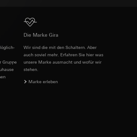
Download
e unter
Die Marke Gira
öglich­
Wir sind die mit den Schaltern. Aber
auch soviel mehr. Erfahren Sie hier was
 Kopie zu erfragen
er Gruppe
unsere Marke aus­macht und wofür wir
 Kopie zu erfragen
zuhause
stehen.
nen
Marke erleben
onen zur Schaltung
uf der Website, vom
Referrer-URL sowie
site, vom Nutzer
hs auf der