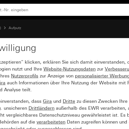
)
Aufputz
willigung
seinführung für Rohr Ø
kzeptieren“ klicken, erklären Sie sich damit einverstanden,
ogien nutzt und Ihre
Website-Nutzungsdaten
zur
Verbesser
Ihres
Nutzerprofils
zur Anzeige von
personalisierter Werbun
ira
auch Informationen über Ihre Nutzung der Website mit Pa
Analyse teilt.
einverstanden, dass
Gira
und
Dritte
zu diesen Zwecken Ihre
g. unsicheren
Drittländern
außerhalb des EWR verarbeiten, 
t vergleichbares Datenschutzniveau gewährleistet ist. Es b
 Behörden auf die
verarbeiteten
Daten zugreifen können und 
ngeschränkt oder ausgeschlossen sind.