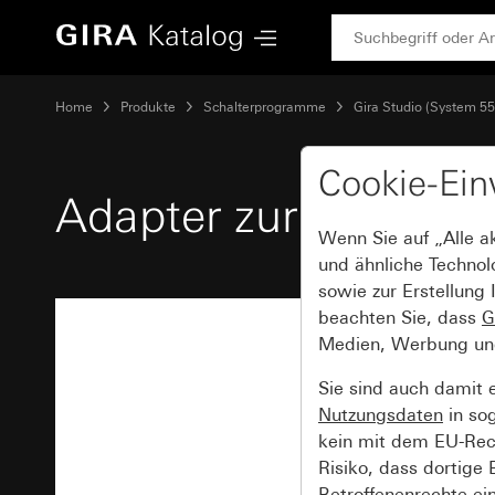
Gira Adapter zur Leitungseinführung für Rohr Ø 20 mm
Home
Produkte
Schalterprogramme
Gira Studio (System 55
Cookie-Ein
Adapter zur Leitung
Wenn Sie auf „Alle a
und ähnliche Technol
sowie zur Erstellung 
beachten Sie, dass
G
Medien, Werbung und 
Sie sind auch damit 
Nutzungsdaten
in so
kein mit dem EU-Rech
Risiko, dass dortige
Betroffenenrechte ei