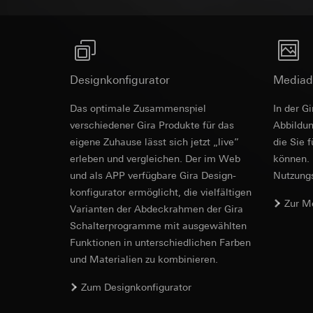
Empfänger:
interne
Rechtsgrundlage und
Drittlandübermittlu
Empfänger:
Einsatz des Dien
Lebensdauer des C
interne Abteilun
Folgeverarbeitun
Google Ireland L
Empfänger:
Informationen da
interne Abteilun
Designkonfigurator
Mediad
https://business.
Pinterest, Inc. (
Drittlandübermittlu
Das optimale Zusammenspiel
In der G
Drittlandübermittlu
Drittland: USA
verschiedener Gira Produkte für das
Ab­bild­
Drittland: USA
Angemessenheits
eigene Zuhause lässt sich jetzt „live”
die Sie 
Angemessenheits
bei
Gira Giersi
erleben und vergleichen. Der im Web
können. 
bei
Gira Giersi
Lebensdauer des C
und als APP verfügbare Gira Design­
Nutzungs­
Lebensdauer des C
konfigurator ermög­licht, die vielfältigen
Vimeo
Zur M
Vari­an­ten der Abdeck­rahmen der Gira
LinkedIn Ins
Datenverarbeitung
Schalter­programme mit ausge­wählten
Datenverarbeitung
Kategorien person
Funkti­onen in unterschiedlichen Farben
bedarfsgerechter W
Privatkundenseit
und Materialien zu kombinieren.
Kategorien person
Nutzer getätig
Zeitstempel
Zum Designkonfigurator
Geschäftskunden
Rechtsgrundlage und
getätigte Mausb
Einsatz des Dien