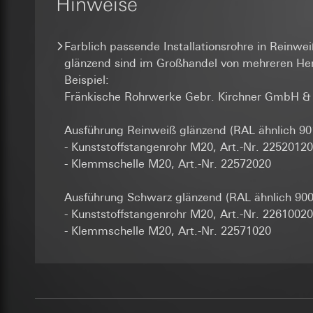
Hinweise
Folgeverarbeitun
Lebensdauer des C
und Vertriebsprozes
Abonnenten/Website
Empfänger:
_sda-server_
gestellt werden. D
interne Abteilun
Farblich passende Installationsrohre in Reinw
zudem eine erhöhte
Google Ireland L
Datenverarbeitung
glänzend sind im Großhandel von mehreren Hers
Kategorien person
Informationen da
Kategorien person
Beispiel:
Referrer, User Agen
https://business.
Rechtsgrundlage und
Übergabeparameter,
Fränkische Rohrwerke Gebr. Kirchner GmbH &
Empfänger:
Adresseingabe) übe
Drittlandübermittlu
Serverstandort Deu
interne Abteilun
Drittland: USA
Ausführung Reinweiß glänzend (RAL ähnlich 90
Rechtsgrundlage und
ISE Individuell
Angemessenheits
- Kunststoffstangenrohr M20, Art.-Nr. 22520120
bei
Einsatz des Dien
Gira Giersi
Drittlandübermittlu
- Klemmschelle M20, Art.-Nr. 22572020
Folgeverarbeitun
Lebensdauer des C
Lebensdauer des C
Empfänger:
Ausführung Schwarz glänzend (RAL ähnlich 900
Google Analy
interne Abteilun
supported_b
- Kunststoffstangenrohr M20, Art.-Nr. 22610020
SC Networks G
Datenverarbeitung
- Klemmschelle M20, Art.-Nr. 22571020
Datenverarbeitung
die Herkunft der Be
Drittlandübermittlu
Kategorien person
Seiten- und Featur
Lebensdauer des C
Rechtsgrundlage und
Kategorien person
Empfänger:
interne
Adresse (anonymisie
Facebook Pi
Drittlandübermittlu
Rechtsgrundlage und
Lebensdauer des C