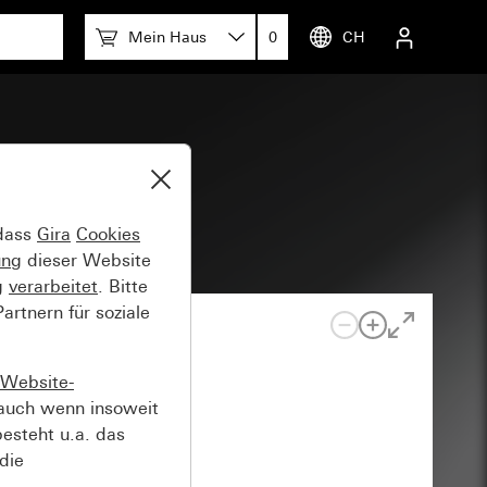
Mein Haus
0
CH
 20 mm
 dass
Gira
Cookies
ung
dieser Website
g
verarbeitet
. Bitte
rtnern für soziale
Website-
auch wenn insoweit
esteht u.a. das
die