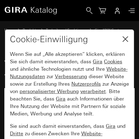
Gira Wippenset 1fach für Tastsensor 4.55
Home
Produkte
Technik und Funktionen
Gira KNX System
Gira Bediengeräte für KNX
Cookie-Einwilligung
Wenn Sie auf „Alle akzeptieren“ klicken, erklären
Wippenset 1fach für Tastsensor
Sie sich damit einverstanden, dass
Gira
Cookies
und ähnliche Technologien nutzt und Ihre
Website-
4.55
Nutzungsdaten
zur
Verbesserung
dieser Website
sowie zur Erstellung Ihres
Nutzerprofils
zur Anzeige
von
personalisierter Werbung
verarbeitet
. Bitte
beachten Sie, dass
Gira
auch Informationen über
Ihre Nutzung der Website mit Partnern für soziale
Medien, Werbung und Analyse teilt.
Sie sind auch damit einverstanden, dass
Gira
und
Dritte
zu diesen Zwecken Ihre
Website-