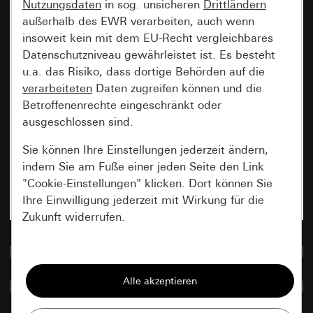
Nutzungsdaten
in sog. unsicheren
Drittländern
außerhalb des EWR verarbeiten, auch wenn
insoweit kein mit dem EU-Recht vergleichbares
Datenschutzniveau gewährleistet ist. Es besteht
u.a. das Risiko, dass dortige Behörden auf die
verarbeiteten
Daten zugreifen können und die
Betroffenenrechte eingeschränkt oder
ausgeschlossen sind.
Sie können Ihre Einstellungen jederzeit ändern,
indem Sie am Fuße einer jeden Seite den Link
"Cookie-Einstellungen" klicken. Dort können Sie
Ihre Einwilligung jederzeit mit Wirkung für die
Zukunft widerrufen.
Zur Mediadatenbank
Essenziell
Alle Cookies, die wir benötigen um Ihnen die
Artikel vergleichen
Seite anzeigen zu können.