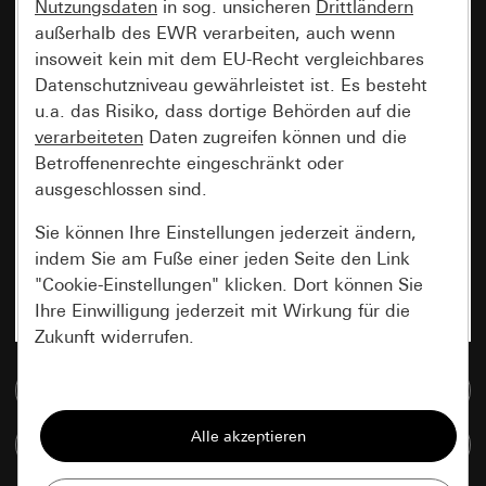
Nutzungsdaten
in sog. unsicheren
Drittländern
außerhalb des EWR verarbeiten, auch wenn
insoweit kein mit dem EU-Recht vergleichbares
Datenschutzniveau gewährleistet ist. Es besteht
u.a. das Risiko, dass dortige Behörden auf die
verarbeiteten
Daten zugreifen können und die
Betroffenenrechte eingeschränkt oder
ausgeschlossen sind.
Sie können Ihre Einstellungen jederzeit ändern,
indem Sie am Fuße einer jeden Seite den Link
"Cookie-Einstellungen" klicken. Dort können Sie
Ihre Einwilligung jederzeit mit Wirkung für die
Zukunft widerrufen.
Zur Mediadatenbank
Essenziell
Alle Cookies, die wir benötigen um Ihnen die
Artikel vergleichen
Seite anzeigen zu können.