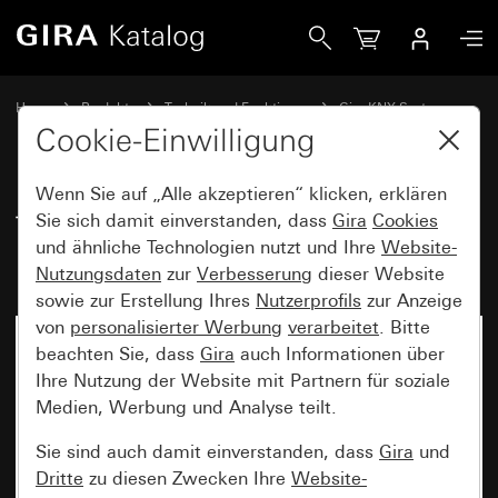
Gira Tastsensor 3 Plus 5fach (2+3) für KNX mit Inbetriebn
Home
Produkte
Technik und Funktionen
Gira KNX System
Gira Bediengeräte für KNX
Cookie-Einwilligung
Wenn Sie auf „Alle akzeptieren“ klicken, erklären
Tastsensor 3 Plus 5fach (2+3) für
Sie sich damit einverstanden, dass
Gira
Cookies
und ähnliche Technologien nutzt und Ihre
Website-
KNX mit Inbetriebnahme-Wippe
Nutzungsdaten
zur
Verbesserung
dieser Website
sowie zur Erstellung Ihres
Nutzerprofils
zur Anzeige
von
personalisierter Werbung
verarbeitet
. Bitte
beachten Sie, dass
Gira
auch Informationen über
Ihre Nutzung der Website mit Partnern für soziale
Medien, Werbung und Analyse teilt.
Sie sind auch damit einverstanden, dass
Gira
und
Dritte
zu diesen Zwecken Ihre
Website-