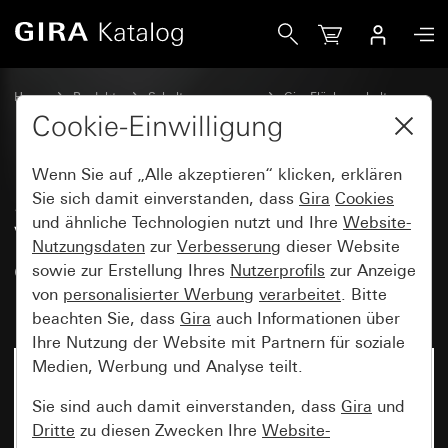
Gira SCHUKO-Steckdose 16 A 250 V~ mit Aufdruck &quot;E
Home
Produkte
Schalterprogramme
Gira Flächenschalter
Steckdosen
Cookie-Einwilligung
Wenn Sie auf „Alle akzeptieren“ klicken, erklären
SCHUKO-Steckdose 16 A 250
Sie sich damit einverstanden, dass
Gira
Cookies
und ähnliche Technologien nutzt und Ihre
Website-
V~ mit Aufdruck "EDV" und
Nutzungsdaten
zur
Verbesserung
dieser Website
erhöhtem Berührungsschutz
sowie zur Erstellung Ihres
Nutzerprofils
zur Anzeige
(Safety Plus)
von
personalisierter Werbung
verarbeitet
. Bitte
beachten Sie, dass
Gira
auch Informationen über
Ihre Nutzung der Website mit Partnern für soziale
Medien, Werbung und Analyse teilt.
Sie sind auch damit einverstanden, dass
Gira
und
Dritte
zu diesen Zwecken Ihre
Website-