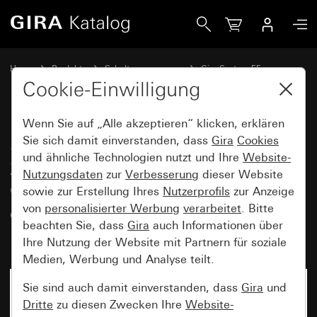
Gira SCHUKO-Steckdose 16 A 250 V~ mit LED-Orientierungs
Home
Produkte
Schalterprogramme
Gira System 55
Steckdosen
Cookie-Einwilligung
Wenn Sie auf „Alle akzeptieren“ klicken, erklären
SCHUKO-Steckdose 16 A
Sie sich damit einverstanden, dass
Gira
Cookies
und ähnliche Technologien nutzt und Ihre
Website-
250 V~ mit LED-
Nutzungsdaten
zur
Verbesserung
dieser Website
Orientierungsleuchte und
sowie zur Erstellung Ihres
Nutzerprofils
zur Anzeige
erhöhtem Berührungsschutz
von
personalisierter Werbung
verarbeitet
. Bitte
beachten Sie, dass
Gira
auch Informationen über
(Safety Plus) System 55
Ihre Nutzung der Website mit Partnern für soziale
Medien, Werbung und Analyse teilt.
Sie sind auch damit einverstanden, dass
Gira
und
Dritte
zu diesen Zwecken Ihre
Website-