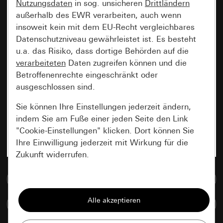
Nutzungsdaten
in sog. unsicheren
Drittländern
außerhalb des EWR verarbeiten, auch wenn
insoweit kein mit dem EU-Recht vergleichbares
Datenschutzniveau gewährleistet ist. Es besteht
u.a. das Risiko, dass dortige Behörden auf die
verarbeiteten
Daten zugreifen können und die
Betroffenenrechte eingeschränkt oder
ausgeschlossen sind.
Sie können Ihre Einstellungen jederzeit ändern,
indem Sie am Fuße einer jeden Seite den Link
"Cookie-Einstellungen" klicken. Dort können Sie
Ihre Einwilligung jederzeit mit Wirkung für die
Zukunft widerrufen.
Zur Mediadatenbank
Essenziell
Alle Cookies, die wir benötigen um Ihnen die
Artikel vergleichen
Seite anzeigen zu können.