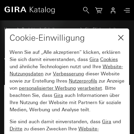
Gira Wippe mit Kontrollfenster System 70
Home
Produkte
Schalterprogramme
Gira Flächenschalter
Schalten und Tasten
Cookie-Einwilligung
Wenn Sie auf „Alle akzeptieren“ klicken, erklären
Wippe mit Kontrollfenster
Sie sich damit einverstanden, dass
Gira
Cookies
und ähnliche Technologien nutzt und Ihre
Website-
System 70
Nutzungsdaten
zur
Verbesserung
dieser Website
sowie zur Erstellung Ihres
Nutzerprofils
zur Anzeige
von
personalisierter Werbung
verarbeitet
. Bitte
Neu
beachten Sie, dass
Gira
auch Informationen über
Ihre Nutzung der Website mit Partnern für soziale
Medien, Werbung und Analyse teilt.
Sie sind auch damit einverstanden, dass
Gira
und
Dritte
zu diesen Zwecken Ihre
Website-