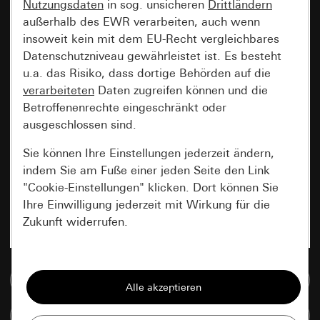
Nutzungsdaten
in sog. unsicheren
Drittländern
außerhalb des EWR verarbeiten, auch wenn
insoweit kein mit dem EU-Recht vergleichbares
Datenschutzniveau gewährleistet ist. Es besteht
u.a. das Risiko, dass dortige Behörden auf die
verarbeiteten
Daten zugreifen können und die
Betroffenenrechte eingeschränkt oder
ausgeschlossen sind.
Sie können Ihre Einstellungen jederzeit ändern,
indem Sie am Fuße einer jeden Seite den Link
"Cookie-Einstellungen" klicken. Dort können Sie
Ihre Einwilligung jederzeit mit Wirkung für die
Zukunft widerrufen.
Essenziell
Zur Mediadatenbank
Alle Cookies, die wir benötigen um Ihnen die
Seite anzeigen zu können.
Artikel vergleichen