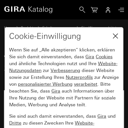
Gira Wipp-Kontrollschalter 10 AX 250 V~ mit Beschriftungs
Home
Produkte
Schalterprogramme
Gira Wassergeschützt
Gira Wassergeschützt Aufputz IP66
Cookie-Einwilligung
Wenn Sie auf „Alle akzeptieren“ klicken, erklären
Wipp-Kontrollschalter 10 AX
Sie sich damit einverstanden, dass
Gira
Cookies
und ähnliche Technologien nutzt und Ihre
Website-
250 V~ mit Beschriftungsfeld
Nutzungsdaten
zur
Verbesserung
dieser Website
Universal-Aus-Wechselschalter
sowie zur Erstellung Ihres
Nutzerprofils
zur Anzeige
von
personalisierter Werbung
verarbeitet
. Bitte
beachten Sie, dass
Gira
auch Informationen über
Ihre Nutzung der Website mit Partnern für soziale
Medien, Werbung und Analyse teilt.
Sie sind auch damit einverstanden, dass
Gira
und
Dritte
zu diesen Zwecken Ihre
Website-