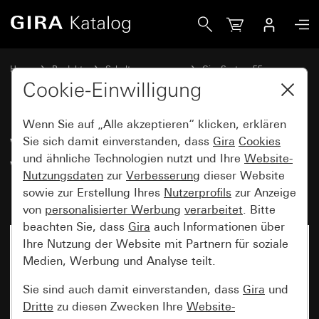
Gira Wippschalter 10 AX 250 V~ mit Wippe 2fach für Anze
Home
Produkte
Schalterprogramme
Gira System 55
Schalten und Tasten
Cookie-Einwilligung
Wenn Sie auf „Alle akzeptieren“ klicken, erklären
Wippschalter 10 AX 250 V~ mit
Sie sich damit einverstanden, dass
Gira
Cookies
und ähnliche Technologien nutzt und Ihre
Website-
Wippe 2fach für Anzeige
Nutzungsdaten
zur
Verbesserung
dieser Website
Hotelzimmerstatus
sowie zur Erstellung Ihres
Nutzerprofils
zur Anzeige
von
personalisierter Werbung
verarbeitet
. Bitte
beachten Sie, dass
Gira
auch Informationen über
Ihre Nutzung der Website mit Partnern für soziale
Medien, Werbung und Analyse teilt.
Sie sind auch damit einverstanden, dass
Gira
und
Dritte
zu diesen Zwecken Ihre
Website-