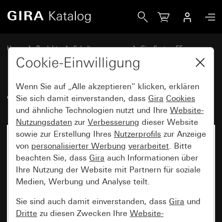
Gira Wippenset 1fach System 55
Home
Produkte
Schalterprogramme
Gira System 55
Wippensets für Bussysteme
Cookie-Einwilligung
Wenn Sie auf „Alle akzeptieren“ klicken, erklären
Wippenset 1fach System 55
Sie sich damit einverstanden, dass
Gira
Cookies
und ähnliche Technologien nutzt und Ihre
Website-
Nutzungsdaten
zur
Verbesserung
dieser Website
sowie zur Erstellung Ihres
Nutzerprofils
zur Anzeige
von
personalisierter Werbung
verarbeitet
. Bitte
beachten Sie, dass
Gira
auch Informationen über
Ihre Nutzung der Website mit Partnern für soziale
Medien, Werbung und Analyse teilt.
Sie sind auch damit einverstanden, dass
Gira
und
Dritte
zu diesen Zwecken Ihre
Website-