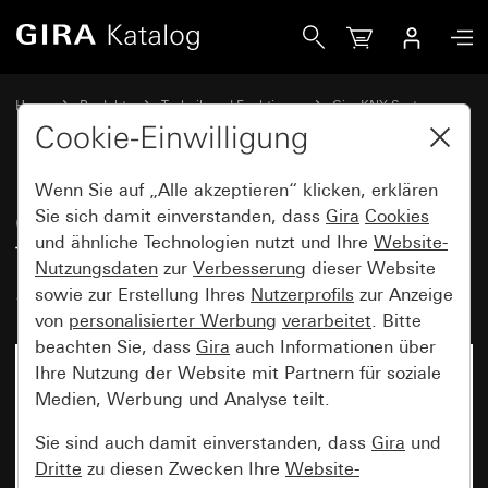
Gira Objektregler mit Tasterschnittstelle 4fach für KNX Sys
Home
Produkte
Technik und Funktionen
Gira KNX System
Gira Bediengeräte für KNX
Cookie-Einwilligung
Wenn Sie auf „Alle akzeptieren“ klicken, erklären
Objektregler mit
Sie sich damit einverstanden, dass
Gira
Cookies
und ähnliche Technologien nutzt und Ihre
Website-
Tasterschnittstelle 4fach für KNX
Nutzungsdaten
zur
Verbesserung
dieser Website
System 55
sowie zur Erstellung Ihres
Nutzerprofils
zur Anzeige
von
personalisierter Werbung
verarbeitet
. Bitte
beachten Sie, dass
Gira
auch Informationen über
Ihre Nutzung der Website mit Partnern für soziale
Medien, Werbung und Analyse teilt.
Sie sind auch damit einverstanden, dass
Gira
und
Dritte
zu diesen Zwecken Ihre
Website-