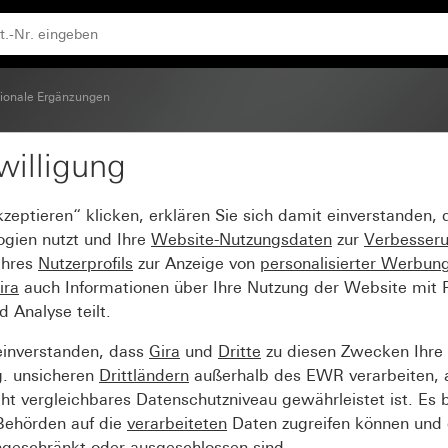
ionale Ergänzungen
willigung
10 m für Gira One
kzeptieren“ klicken, erklären Sie sich damit einverstanden,
ogien nutzt und Ihre
Website-Nutzungsdaten
zur
Verbesser
Ihres
Nutzerprofils
zur Anzeige von
personalisierter Werbun
ira
auch Informationen über Ihre Nutzung der Website mit Pa
Analyse teilt.
einverstanden, dass
Gira
und
Dritte
zu diesen Zwecken Ihre
g. unsicheren
Drittländern
außerhalb des EWR verarbeiten, 
t vergleichbares Datenschutzniveau gewährleistet ist. Es b
 Behörden auf die
verarbeiteten
Daten zugreifen können und 
ngeschränkt oder ausgeschlossen sind.