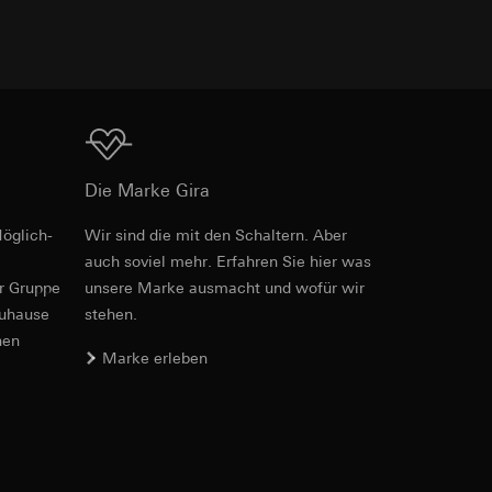
e unter
Download
Die Marke Gira
 Kopie zu erfragen
 Kopie zu erfragen
öglich­
Wir sind die mit den Schaltern. Aber
Art.-Nr. 2038 ..
auch soviel mehr. Erfahren Sie hier was
er Gruppe
unsere Marke aus­macht und wofür wir
PDF
, 856.48 KB
zuhause
stehen.
nen
Marke erleben
onen zur Schaltung
uf der Website, vom
Download
Referrer-URL sowie
site, vom Nutzer
hs auf der