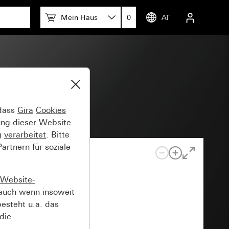
Mein Haus
0
AT
 dass
Gira
Cookies
ung
dieser Website
g
verarbeitet
. Bitte
rtnern für soziale
Website-
auch wenn insoweit
esteht u.a. das
die