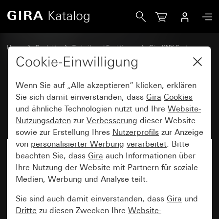
Gira Raumklimasensor Standard für KNX System 70
Home
Produkte
Technik und Funktionen
Gira KNX System
Raumklimasensoren
Cookie-Einwilligung
Wenn Sie auf „Alle akzeptieren“ klicken, erklären
Raumklimasensor Standard für
Sie sich damit einverstanden, dass
Gira
Cookies
und ähnliche Technologien nutzt und Ihre
Website-
KNX System 70
Nutzungsdaten
zur
Verbesserung
dieser Website
sowie zur Erstellung Ihres
Nutzerprofils
zur Anzeige
von
personalisierter Werbung
verarbeitet
. Bitte
Neu
beachten Sie, dass
Gira
auch Informationen über
Ihre Nutzung der Website mit Partnern für soziale
Medien, Werbung und Analyse teilt.
Sie sind auch damit einverstanden, dass
Gira
und
Dritte
zu diesen Zwecken Ihre
Website-