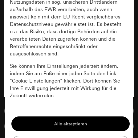
Nutzungsdaten
in sog. unsicheren
Drittländern
außerhalb des EWR verarbeiten, auch wenn
insoweit kein mit dem EU-Recht vergleichbares
Datenschutzniveau gewährleistet ist. Es besteht
u.a. das Risiko, dass dortige Behörden auf die
verarbeiteten
Daten zugreifen können und die
Betroffenenrechte eingeschränkt oder
ausgeschlossen sind.
Sie können Ihre Einstellungen jederzeit ändern,
indem Sie am Fuße einer jeden Seite den Link
"Cookie-Einstellungen" klicken. Dort können Sie
Ihre Einwilligung jederzeit mit Wirkung für die
Zukunft widerrufen.
Zur Mediadatenbank
Essenziell
Alle Cookies, die wir benötigen um Ihnen die
Artikel vergleichen
Seite anzeigen zu können.