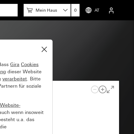
Mein Haus
0
AT
 dass
Gira
Cookies
ung
dieser Website
g
verarbeitet
. Bitte
rtnern für soziale
Website-
auch wenn insoweit
esteht u.a. das
die