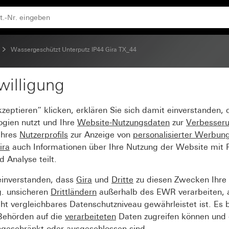
Wassergeschützt Unterputz IP44 Gira TX_44
willigung
kzeptieren“ klicken, erklären Sie sich damit einverstanden,
ogien nutzt und Ihre
Website-Nutzungsdaten
zur
Verbesser
Ihres
Nutzerprofils
zur Anzeige von
personalisierter Werbun
ira
auch Informationen über Ihre Nutzung der Website mit Pa
Analyse teilt.
einverstanden, dass
Gira
und
Dritte
zu diesen Zwecken Ihre
g. unsicheren
Drittländern
außerhalb des EWR verarbeiten, 
t vergleichbares Datenschutzniveau gewährleistet ist. Es b
 Behörden auf die
verarbeiteten
Daten zugreifen können und 
ngeschränkt oder ausgeschlossen sind.