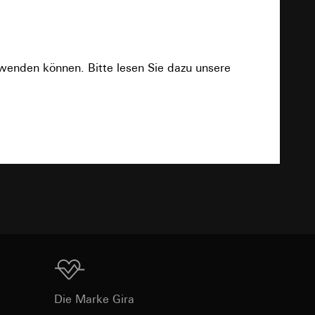
2 x Schraubklemme
rwenden können. Bitte lesen Sie dazu unsere
e unter
2 x Schraubklemme
Download
IP44
 Kopie zu erfragen
-25 °C bis +70 °C
 Kopie zu erfragen
TXT
B 110 x H 181 x T 19 mm
onen zur Schaltung
B 62 x H 18 mm
uf der Website, vom
Referrer-URL sowie
Download
site, vom Nutzer
Die Marke Gira
hs auf der