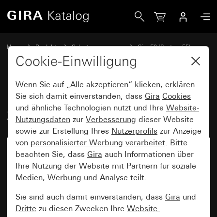
Gira Profil 55 mit Befestigungswinkel 2fach
Home
Produkte
Schalterprogramme
Gira E2 (System 55)
Installation mit Profil 55
Cookie-Einwilligung
Wenn Sie auf „Alle akzeptieren“ klicken, erklären
Profil 55 mit Befestigungswinkel
Sie sich damit einverstanden, dass
Gira
Cookies
und ähnliche Technologien nutzt und Ihre
Website-
2fach
Nutzungsdaten
zur
Verbesserung
dieser Website
sowie zur Erstellung Ihres
Nutzerprofils
zur Anzeige
von
personalisierter Werbung
verarbeitet
. Bitte
beachten Sie, dass
Gira
auch Informationen über
Ihre Nutzung der Website mit Partnern für soziale
Medien, Werbung und Analyse teilt.
Sie sind auch damit einverstanden, dass
Gira
und
Dritte
zu diesen Zwecken Ihre
Website-