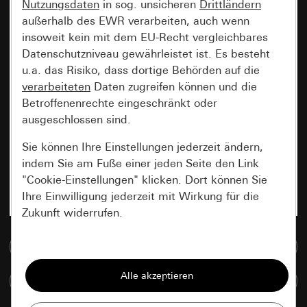
Nutzungsdaten
in sog. unsicheren
Drittländern
außerhalb des EWR verarbeiten, auch wenn
insoweit kein mit dem EU-Recht vergleichbares
Datenschutzniveau gewährleistet ist. Es besteht
u.a. das Risiko, dass dortige Behörden auf die
verarbeiteten
Daten zugreifen können und die
Betroffenenrechte eingeschränkt oder
ausgeschlossen sind.
Sie können Ihre Einstellungen jederzeit ändern,
indem Sie am Fuße einer jeden Seite den Link
"Cookie-Einstellungen" klicken. Dort können Sie
Ihre Einwilligung jederzeit mit Wirkung für die
Zukunft widerrufen.
Zur Mediadatenbank
Essenziell
Alle Cookies, die wir benötigen um Ihnen die
Artikel vergleichen
Seite anzeigen zu können.