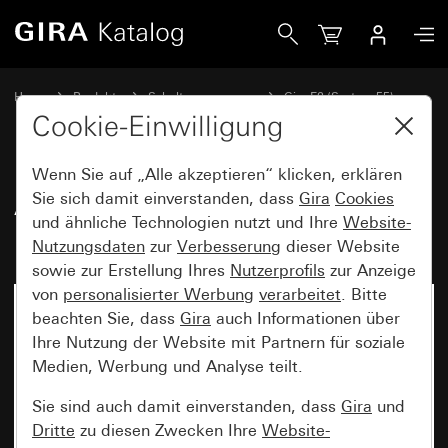
Gira Abdeckrahmen Gira E2 mit Beschriftungsfeld Anthrazit
Home
Produkte
Schalterprogramme
Gira E2 (System 55)
Abdeckrahmen Gira E2 mit Beschriftungsfeld
Cookie-Einwilligung
Wenn Sie auf „Alle akzeptieren“ klicken, erklären
Abdeckrahmen Gira E2 mit
Sie sich damit einverstanden, dass
Gira
Cookies
und ähnliche Technologien nutzt und Ihre
Website-
Beschriftungsfeld Anthrazit
Nutzungsdaten
zur
Verbesserung
dieser Website
sowie zur Erstellung Ihres
Nutzerprofils
zur Anzeige
von
personalisierter Werbung
verarbeitet
. Bitte
beachten Sie, dass
Gira
auch Informationen über
Ihre Nutzung der Website mit Partnern für soziale
Medien, Werbung und Analyse teilt.
Sie sind auch damit einverstanden, dass
Gira
und
Dritte
zu diesen Zwecken Ihre
Website-