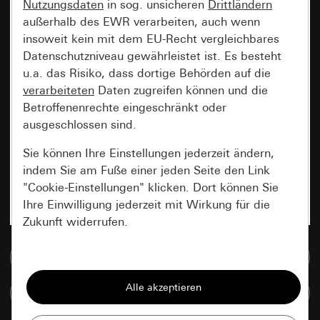
Nutzungsdaten
in sog. unsicheren
Drittländern
außerhalb des EWR verarbeiten, auch wenn
insoweit kein mit dem EU-Recht vergleichbares
Datenschutzniveau gewährleistet ist. Es besteht
u.a. das Risiko, dass dortige Behörden auf die
verarbeiteten
Daten zugreifen können und die
Betroffenenrechte eingeschränkt oder
ausgeschlossen sind.
Sie können Ihre Einstellungen jederzeit ändern,
indem Sie am Fuße einer jeden Seite den Link
"Cookie-Einstellungen" klicken. Dort können Sie
Ihre Einwilligung jederzeit mit Wirkung für die
Zukunft widerrufen.
Zur Mediadatenbank
Essenziell
Alle Cookies, die wir benötigen um Ihnen die
Artikel vergleichen
Seite anzeigen zu können.