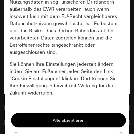
Nutzungsdaten
in sog. unsicheren
Drittländern
außerhalb des EWR verarbeiten, auch wenn
insoweit kein mit dem EU-Recht vergleichbares
Datenschutzniveau gewährleistet ist. Es besteht
u.a. das Risiko, dass dortige Behörden auf die
verarbeiteten
Daten zugreifen können und die
Betroffenenrechte eingeschränkt oder
ausgeschlossen sind.
Sie können Ihre Einstellungen jederzeit ändern,
indem Sie am Fuße einer jeden Seite den Link
"Cookie-Einstellungen" klicken. Dort können Sie
Ihre Einwilligung jederzeit mit Wirkung für die
Zukunft widerrufen.
Zur Mediadatenbank
Essenziell
Alle Cookies, die wir benötigen um Ihnen die
Artikel vergleichen
Seite anzeigen zu können.