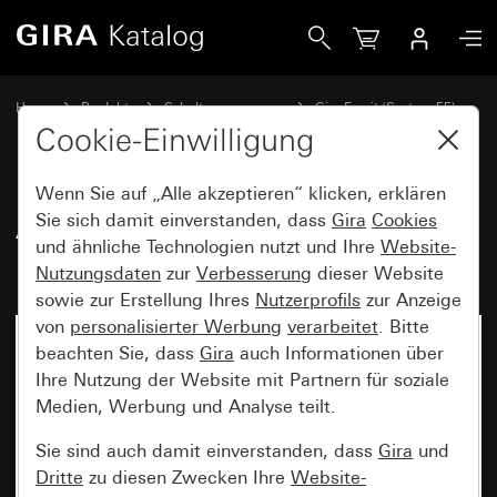
Gira Abdeckrahmen Gira Esprit Bronze (PVD)
Home
Produkte
Schalterprogramme
Gira Esprit (System 55)
Abdeckrahmen Gira Esprit
Cookie-Einwilligung
Wenn Sie auf „Alle akzeptieren“ klicken, erklären
Abdeckrahmen Gira Esprit
Sie sich damit einverstanden, dass
Gira
Cookies
und ähnliche Technologien nutzt und Ihre
Website-
Bronze (PVD)
Nutzungsdaten
zur
Verbesserung
dieser Website
sowie zur Erstellung Ihres
Nutzerprofils
zur Anzeige
von
personalisierter Werbung
verarbeitet
. Bitte
beachten Sie, dass
Gira
auch Informationen über
Ihre Nutzung der Website mit Partnern für soziale
Medien, Werbung und Analyse teilt.
Sie sind auch damit einverstanden, dass
Gira
und
Dritte
zu diesen Zwecken Ihre
Website-