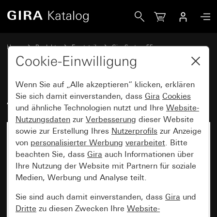
Gira Alt - Wippe für Tastschalter
Home
Produkte
Ersatzteile
Gira System 55
Schalten und Tasten
Cookie-Einwilligung
Wenn Sie auf „Alle akzeptieren“ klicken, erklären
Alt - Wippe für Tastschalter
Sie sich damit einverstanden, dass
Gira
Cookies
und ähnliche Technologien nutzt und Ihre
Website-
Nutzungsdaten
zur
Verbesserung
dieser Website
sowie zur Erstellung Ihres
Nutzerprofils
zur Anzeige
von
personalisierter Werbung
verarbeitet
. Bitte
beachten Sie, dass
Gira
auch Informationen über
Ihre Nutzung der Website mit Partnern für soziale
Medien, Werbung und Analyse teilt.
Sie sind auch damit einverstanden, dass
Gira
und
Dritte
zu diesen Zwecken Ihre
Website-