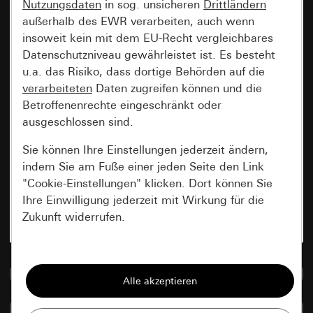
Nutzungsdaten
in sog. unsicheren
Drittländern
außerhalb des EWR verarbeiten, auch wenn
insoweit kein mit dem EU-Recht vergleichbares
Datenschutzniveau gewährleistet ist. Es besteht
u.a. das Risiko, dass dortige Behörden auf die
verarbeiteten
Daten zugreifen können und die
Betroffenenrechte eingeschränkt oder
ausgeschlossen sind.
Sie können Ihre Einstellungen jederzeit ändern,
indem Sie am Fuße einer jeden Seite den Link
"Cookie-Einstellungen" klicken. Dort können Sie
Ihre Einwilligung jederzeit mit Wirkung für die
Zukunft widerrufen.
Essenziell
Zur Mediadatenbank
Alle Cookies, die wir benötigen um Ihnen die
Seite anzeigen zu können.
Artikel vergleichen