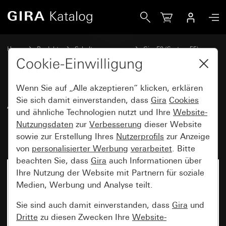
Gira Alt - Wippe 2fach, komplett mit Dichtungsset IP44 St
Home
Produkte
Schalterprogramme
Gira E2 (System 55)
Dichtungssets
Cookie-Einwilligung
Wenn Sie auf „Alle akzeptieren“ klicken, erklären
Alt - Wippe 2fach, komplett mit
Sie sich damit einverstanden, dass
Gira
Cookies
und ähnliche Technologien nutzt und Ihre
Website-
Dichtungsset IP44 Standard 55,
Nutzungsdaten
zur
Verbesserung
dieser Website
E1, E2
sowie zur Erstellung Ihres
Nutzerprofils
zur Anzeige
von
personalisierter Werbung
verarbeitet
. Bitte
beachten Sie, dass
Gira
auch Informationen über
Ihre Nutzung der Website mit Partnern für soziale
Medien, Werbung und Analyse teilt.
Sie sind auch damit einverstanden, dass
Gira
und
Dritte
zu diesen Zwecken Ihre
Website-