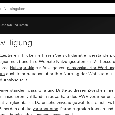
, abtastbaren Symbol Tür
Schalten und Tasten
willigung
ßem Beschriftungsfeld u
kzeptieren“ klicken, erklären Sie sich damit einverstanden,
Tür
ogien nutzt und Ihre
Website-Nutzungsdaten
zur
Verbesser
Ihres
Nutzerprofils
zur Anzeige von
personalisierter Werbun
ira
auch Informationen über Ihre Nutzung der Website mit Pa
Analyse teilt.
einverstanden, dass
Gira
und
Dritte
zu diesen Zwecken Ihre
g. unsicheren
Drittländern
außerhalb des EWR verarbeiten, 
t vergleichbares Datenschutzniveau gewährleistet ist. Es b
 Behörden auf die
verarbeiteten
Daten zugreifen können und 
ngeschränkt oder ausgeschlossen sind.