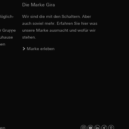
Die Marke Gira
öglich­
Wir sind die mit den Schaltern. Aber
auch soviel mehr. Erfahren Sie hier was
e unter
er Gruppe
unsere Marke aus­macht und wofür wir
zuhause
stehen.
nen
Marke erleben
 Kopie zu erfragen
hte Internetseite
triebsprozesse
e unter
ite-Besuchern,
. Durch eine
 erhöhte
gen