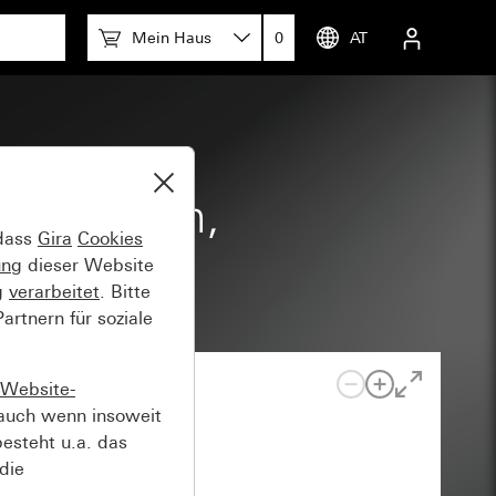
Mein Haus
0
AT
nd großem,
 dass
Gira
Cookies
ung
dieser Website
g
verarbeitet
. Bitte
rtnern für soziale
Website-
auch wenn insoweit
esteht u.a. das
die