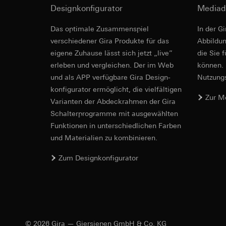
Designkonfigurator
Mediad
Empfänger:
Empfänger:
interne Abteilun
interne Abteilun
Das optimale Zusammenspiel
In der G
Hotjar Ltd.
Google Ireland L
verschiedener Gira Produkte für das
Ab­bild­
Informationen da
Drittlandübermittlu
eigene Zuhause lässt sich jetzt „live”
die Sie 
https://business.
Lebensdauer des C
erleben und vergleichen. Der im Web
können. 
Drittlandübermittlu
und als APP verfügbare Gira Design­
Nutzungs­
YouTube
Drittland: USA
konfigurator ermög­licht, die vielfältigen
Angemessenheits
Zur M
Datenverarbeitung
Vari­an­ten der Abdeck­rahmen der Gira
bei
Gira Giersi
Kategorien person
Schalter­programme mit ausge­wählten
Lebensdauer des C
Rechtsgrundlage und
Funkti­onen in unterschiedlichen Farben
Einsatz des Dien
und Materialien zu kombinieren.
TikTok-Pixel
Folgeverarbeitun
Zum Designkonfigurator
Datenverarbeitung
Empfänger:
Auswertung der
Google Ireland L
Durch das Tracki
Informationen da
digitalisiert un
https://business.
können zielgeric
Drittlandübermittlu
erhöhte Aufmerk
Drittland: USA
Kundenzufriedenh
© 2026 Gira — Giersiepen GmbH & Co. KG