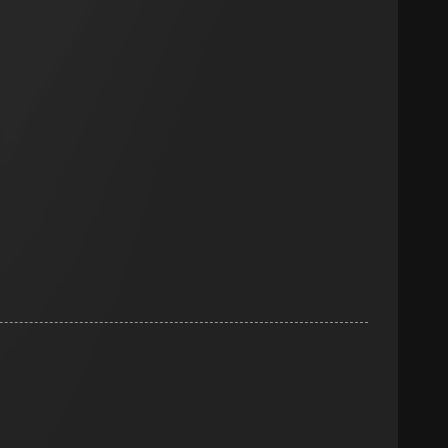
sung
sucht, Datum und
andort
r, Endgerät
e unter
 Kopie zu erfragen
 Kopie zu erfragen
r Informationen und
erung
sung
sucht, Datum und
andort